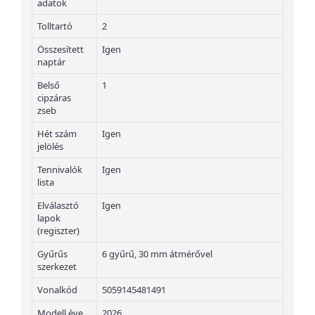
adatok
Tolltartó
2
Összesített
Igen
naptár
Belső
1
cipzáras
zseb
Hét szám
Igen
jelölés
Tennivalók
Igen
lista
Elválasztó
Igen
lapok
(regiszter)
Gyűrűs
6 gyűrű, 30 mm átmérővel
szerkezet
Vonalkód
5059145481491
Modell éve
2026