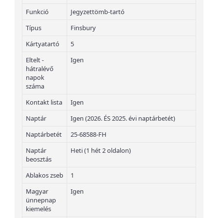
Funkció
Jegyzettömb-tartó
Típus
Finsbury
Kártyatartó
5
Eltelt -
Igen
hátralévő
napok
száma
Kontakt lista
Igen
Naptár
Igen (2026. ÉS 2025. évi naptárbetét)
Naptárbetét
25-68588-FH
Naptár
Heti (1 hét 2 oldalon)
beosztás
Ablakos zseb
1
Magyar
Igen
ünnepnap
kiemelés