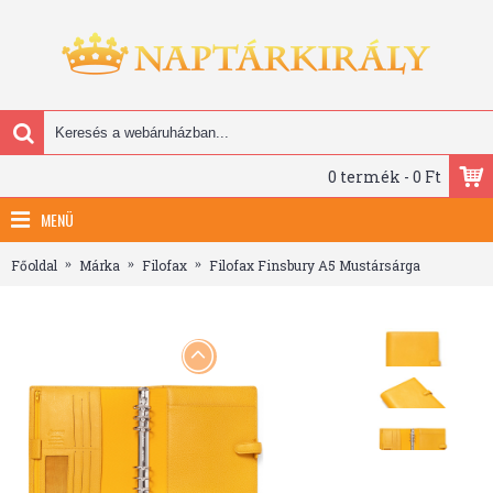
0 termék - 0 Ft
MENÜ
Főoldal
Márka
Filofax
Filofax Finsbury A5 Mustársárga