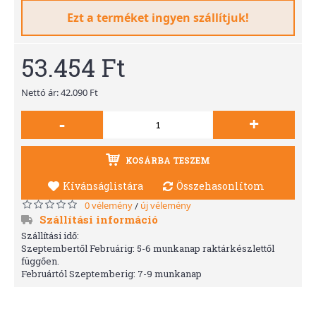
Ezt a terméket ingyen szállítjuk!
53.454 Ft
Nettó ár: 42.090 Ft
-
+
KOSÁRBA TESZEM
Kívánságlistára
Összehasonlítom
0 vélemény
új vélemény
/
Szállítási információ
Szállítási idő:
Szeptembertől Februárig: 5-6 munkanap raktárkészlettől
függően.
Februártól Szeptemberig: 7-9 munkanap