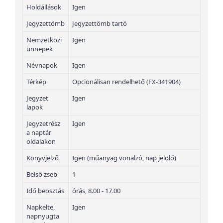
Holdállások
Igen
Jegyzettömb
Jegyzettömb tartó
Nemzetközi
Igen
ünnepek
Névnapok
Igen
Térkép
Opcionálisan rendelhető (FX-341904)
Jegyzet
Igen
lapok
Jegyzetrész
Igen
a naptár
oldalakon
Könyvjelző
Igen (műanyag vonalzó, nap jelölő)
Belső zseb
1
Idő beosztás
órás, 8.00 - 17.00
Napkelte,
Igen
napnyugta