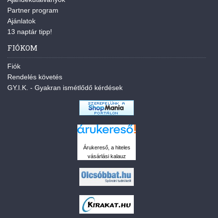
Partner program
Ajánlatok
13 naptár tipp!
FIÓKOM
Fiók
Rendelés követés
GY.I.K. - Gyakran ismétlődő kérdések
Árukereső, a hiteles
vásárlási kalauz