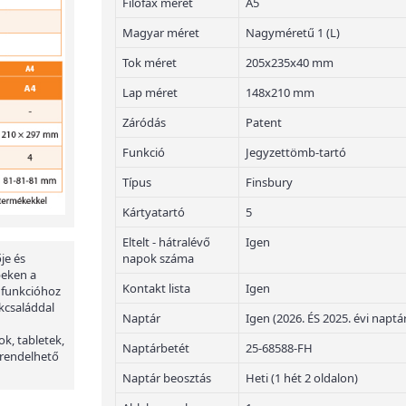
Filofax méret
A5
Magyar méret
Nagyméretű 1 (L)
Tok méret
205x235x40 mm
Lap méret
148x210 mm
Záródás
Patent
Funkció
Jegyzettömb-tartó
Típus
Finsbury
Kártyatartó
5
Eltelt - hátralévő
Igen
napok száma
je és
peken a
Kontakt lista
Igen
 funkcióhoz
kcsaláddal
Naptár
Igen (2026. ÉS 2025. évi naptá
ok, tabletek,
Naptárbetét
25-68588-FH
 rendelhető
Naptár beosztás
Heti (1 hét 2 oldalon)