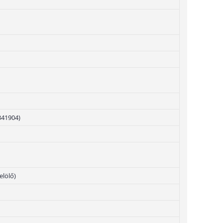
341904)
elölő)