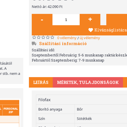
Nettó ár: 42.090 Ft
-
+
Kívánságlistára
0 vélemény
új vélemény
/
Szállítási információ
Szállítási idő:
Szeptembertől Februárig: 5-6 munkanap raktárkészle
Februártól Szeptemberig: 7-9 munkanap
ításától
t. A
er stb. nem a
LEÍRÁS
MÉRETEK, TULAJDONSÁGOK
Filofax
Borító anyaga
Bőr
Szín
Sötétkék