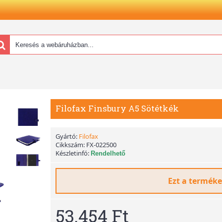
Filofax Finsbury A5 Sötétkék
Gyártó:
Filofax
Cikkszám:
FX-022500
Készletinfó:
Rendelhető
Ezt a terméke
53.454 Ft