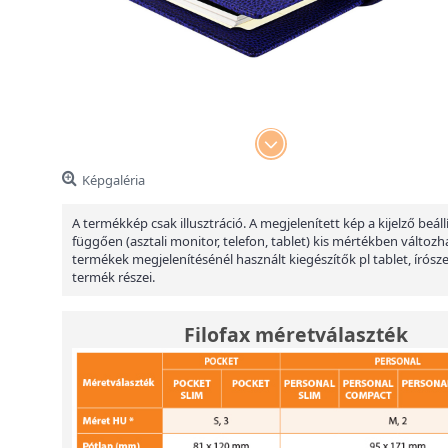
Képgaléria
A termékkép csak illusztráció. A megjelenített kép a kijelző beáll
függően (asztali monitor, telefon, tablet) kis mértékben változha
termékek megjelenítésénél használt kiegészítők pl tablet, írósz
termék részei.
Filofax méretválaszték