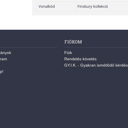
Vonalkód
Finsbury kollekció
FIÓKOM
ványok
Fiók
gram
Rendelés követés
GY.I.K. - Gyakran ismétlődő kérdé
p!