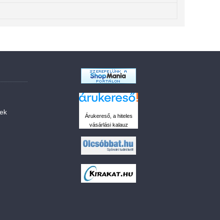
sek
Árukereső, a hiteles
vásárlási kalauz