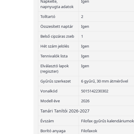
Napkelte,
Igen
napnyugta adatok
Tolltartó
2
Összesített naptár
Igen
Belső cipzáras zseb
1
Hét szám jelölés
Igen
Tennivalók lista
Igen
Elválasztó lapok
Igen
(regiszter)
Gyűrűs szerkezet
6 gyűrű, 30 mm átmérővel
Vonalkód
5015142230302
Modell éve
2026
Tanári Tanítói 2026-2027
Évszám
Filofax gyűrűs kalendáriumok
Borító anyaga
Filofaxok