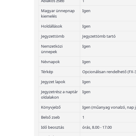
Ablakos zseb
1
Magyar ünnepnap
Igen
kiemelés
Holdállások
Igen
Jegyzettömb
Jegyzettömb tartó
Nemzetközi
Igen
ünnepek
Névnapok
Igen
Térkép
Opcionálisan rendelhető (FX-
Jegyzet lapok
Igen
Jegyzetrész a naptár
Igen
oldalakon
Könyvjelző
Igen (műanyag vonalzó, nap j
Belső zseb
1
Idő beosztás
órás, 8.00 - 17.00