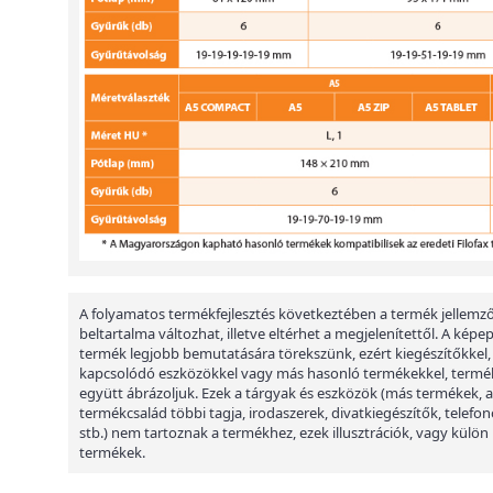
A folyamatos termékfejlesztés következtében a termék jellemző
beltartalma változhat, illetve eltérhet a megjelenítettől. A képe
termék legjobb bemutatására törekszünk, ezért kiegészítőkkel,
kapcsolódó eszközökkel vagy más hasonló termékekkel, termé
együtt ábrázoljuk. Ezek a tárgyak és eszközök (más termékek, a
termékcsalád többi tagja, irodaszerek, divatkiegészítők, telefon
stb.) nem tartoznak a termékhez, ezek illusztrációk, vagy külön
termékek.