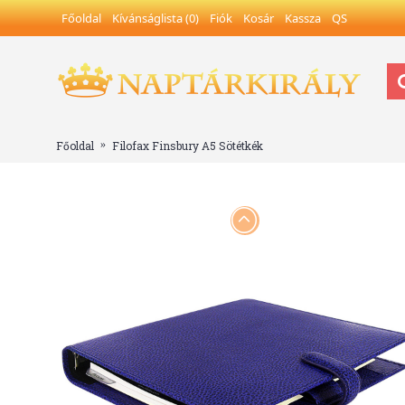
Főoldal
Kívánságlista (
0
)
Fiók
Kosár
Kassza
QS
Főoldal
Filofax Finsbury A5 Sötétkék