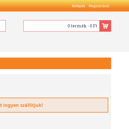
Belépés
Regisztráció
0 termék - 0 Ft
t ingyen szállítjuk!