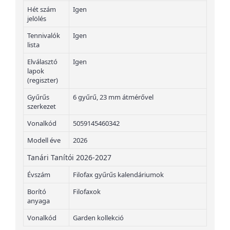
Hét szám
Igen
jelölés
Tennivalók
Igen
lista
Elválasztó
Igen
lapok
(regiszter)
Gyűrűs
6 gyűrű, 23 mm átmérővel
szerkezet
Vonalkód
5059145460342
Modell éve
2026
Tanári Tanítói 2026-2027
Évszám
Filofax gyűrűs kalendáriumok
Borító
Filofaxok
anyaga
Vonalkód
Garden kollekció