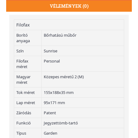
VÉLEMÉNYEK (0)
Filofax
Borító
Bőrhatású műbőr
anyaga
Szín
Sunrise
Filofax
Personal
méret
Magyar
Közepes méretű 2 (M)
méret
Tok méret
155x188x35 mm
Lap méret
95x171 mm
Záródás
Patent
Funkció
Jegyzettömb-tartó
Típus
Garden