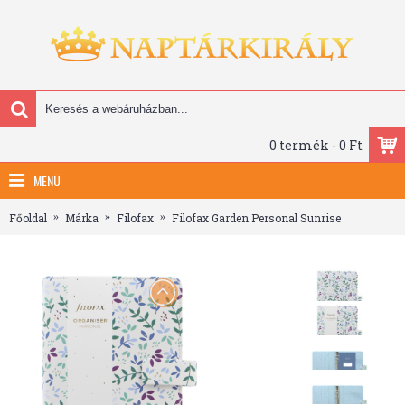
0 termék - 0 Ft
MENÜ
Főoldal
Márka
Filofax
Filofax Garden Personal Sunrise