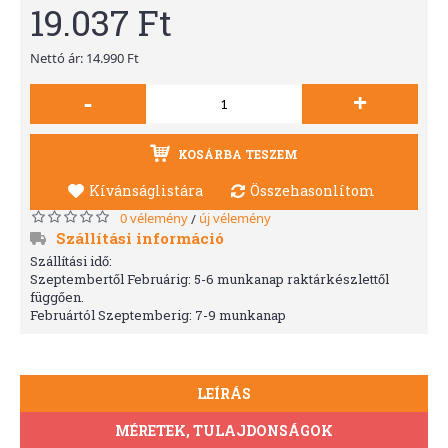
19.037 Ft
Nettó ár: 14.990 Ft
-
+
KOSÁRBA TESZEM
Kívánságlistára
Összehasonlítom
0 vélemény
új vélemény
/
Szállítási információ
Szállítási idő:
Szeptembertől Februárig: 5-6 munkanap raktárkészlettől
függően.
Februártól Szeptemberig: 7-9 munkanap
LEÍRÁS
MÉRETEK, TULAJDONSÁGOK