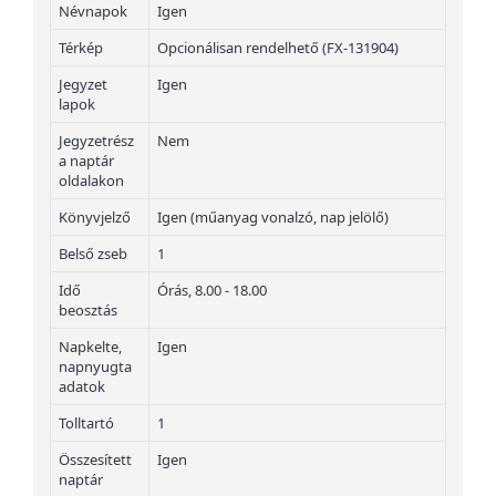
Névnapok
Igen
Térkép
Opcionálisan rendelhető (FX-131904)
Jegyzet
Igen
lapok
Jegyzetrész
Nem
a naptár
oldalakon
Könyvjelző
Igen (műanyag vonalzó, nap jelölő)
Belső zseb
1
Idő
Órás, 8.00 - 18.00
beosztás
Napkelte,
Igen
napnyugta
adatok
Tolltartó
1
Összesített
Igen
naptár