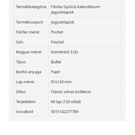
Termékkategória
Filofax Gyűrűs kalendárium
jegyzetlapok
Termékcsoport
Jegyzetlapok
Filofax méret
Pocket
Szín
Pasztel
Magyar méret
Kisméretű 3 (S)
Típus
Bullet
Borító anyaga
Papír
Lap méret
81x120 mm
Stílus
Classic színes kollekció
Terjedelem
60 lap (120 oldal)
Vonalkód
5015142277789