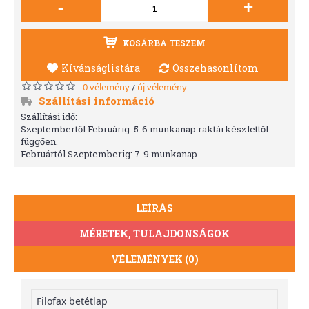
-
+
KOSÁRBA TESZEM
Kívánságlistára
Összehasonlítom
0 vélemény
új vélemény
/
Szállítási információ
Szállítási idő:
Szeptembertől Februárig: 5-6 munkanap raktárkészlettől
függően.
Februártól Szeptemberig: 7-9 munkanap
LEÍRÁS
MÉRETEK, TULAJDONSÁGOK
VÉLEMÉNYEK (0)
Filofax betétlap