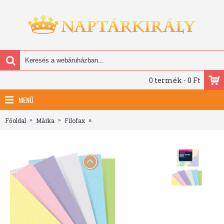
0 termék - 0 Ft
MENÜ
Főoldal
Márka
Filofax
Filofax Jegyzetlapok Bullet (pont) Pocket Pas