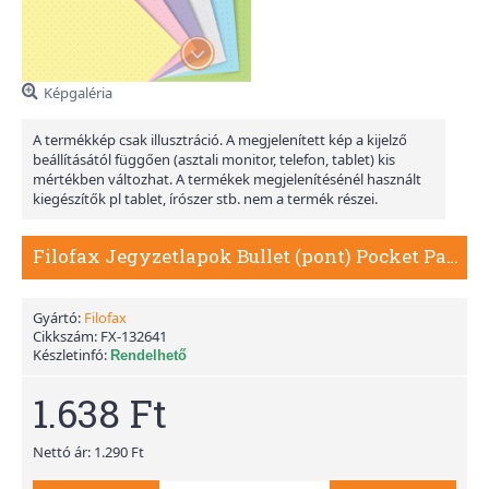
Képgaléria
A termékkép csak illusztráció. A megjelenített kép a kijelző
beállításától függően (asztali monitor, telefon, tablet) kis
mértékben változhat. A termékek megjelenítésénél használt
kiegészítők pl tablet, írószer stb. nem a termék részei.
Filofax Jegyzetlapok Bullet (pont) Pocket Pasztel vegyes
Gyártó:
Filofax
Cikkszám:
FX-132641
Készletinfó:
Rendelhető
1.638 Ft
Nettó ár: 1.290 Ft