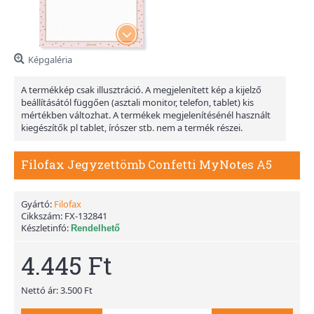
Képgaléria
A termékkép csak illusztráció. A megjelenített kép a kijelző
beállításától függően (asztali monitor, telefon, tablet) kis
mértékben változhat. A termékek megjelenítésénél használt
kiegészítők pl tablet, írószer stb. nem a termék részei.
Filofax Jegyzettömb Confetti MyNotes A5
Gyártó:
Filofax
Cikkszám:
FX-132841
Készletinfó:
Rendelhető
4.445 Ft
Nettó ár: 3.500 Ft