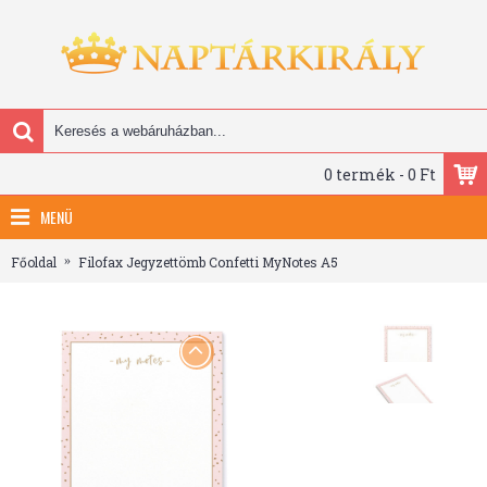
0 termék - 0 Ft
MENÜ
Főoldal
Filofax Jegyzettömb Confetti MyNotes A5