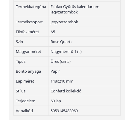
Termékkategória
Filofax Gyűrűs kalendárium
jegyzettömbök
Termékcsoport
Jegyzettömbök
Filofax méret
A5
Szín
Rose Quartz
Magyar méret
Nagyméretű 1 (L)
Típus
Üres (sima)
Borító anyaga
Papír
Lap méret
148x210 mm
Stílus
Confetti kollekció
Terjedelem
60 lap
Vonalkód
5059145483969