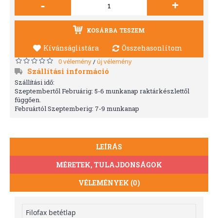
-
+
KOSÁRBA TESZEM
Kívánságlistára
Összehasonlítom
0 vélemény
új vélemény
/
Szállítási információ
Szállítási idő:
Szeptembertől Februárig: 5-6 munkanap raktárkészlettől
függően.
Februártól Szeptemberig: 7-9 munkanap
LEÍRÁS
MÉRETEK, TULAJDONSÁGOK
VÉLEMÉNYEK (0)
Filofax betétlap