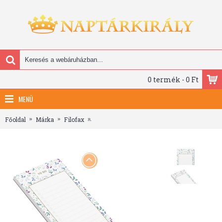
0 termék - 0 Ft
MENÜ
Főoldal
Márka
Filofax
Filofax Jegyzettömb Garden Tennivalók Pers