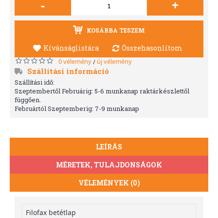
-
+
KOSÁRBA TESZEM
Kívánságlistára
Összehasonlítom
0 vélemény
új vélemény
/
Szállítási információ
Szállítási idő:
Szeptembertől Februárig: 5-6 munkanap raktárkészlettől
függően.
Februártól Szeptemberig: 7-9 munkanap
LEÍRÁS
MÉRETEK, TULAJDONSÁGOK
VÉLEMÉNYEK (0)
Filofax betétlap