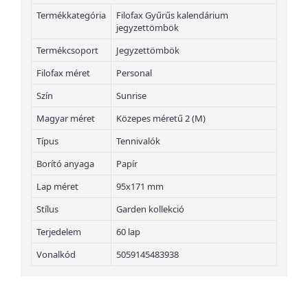
Termékkategória
Filofax Gyűrűs kalendárium
jegyzettömbök
Termékcsoport
Jegyzettömbök
Filofax méret
Personal
Szín
Sunrise
Magyar méret
Közepes méretű 2 (M)
Típus
Tennivalók
Borító anyaga
Papír
Lap méret
95x171 mm
Stílus
Garden kollekció
Terjedelem
60 lap
Vonalkód
5059145483938