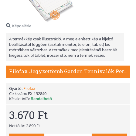
Képgaléria
A termékkép csak illusztráció. A megjelenített kép a kijelző
beállításától függően (asztali monitor, telefon, tablet) kis
mértékben változhat. A termékek megjelenítésénél használt
kiegészítők pl tablet, írószer stb. nem a termék részei.
Filofax Jegyzettömb Garden Tennivalók Personal
Gyártó:
Filofax
Cikkszám:
FX-132840
Készletinfó:
Rendelhető
3.670 Ft
Nettó ár: 2.890 Ft