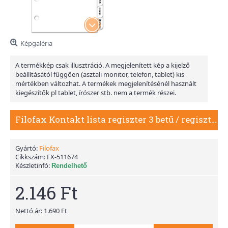
Képgaléria
A termékkép csak illusztráció. A megjelenített kép a kijelző
beállításától függően (asztali monitor, telefon, tablet) kis
mértékben változhat. A termékek megjelenítésénél használt
kiegészítők pl tablet, írószer stb. nem a termék részei.
Filofax Kontakt lista regiszter 3 betű / regiszter Mini Fehér
Gyártó:
Filofax
Cikkszám:
FX-511674
Készletinfó:
Rendelhető
2.146 Ft
Nettó ár: 1.690 Ft