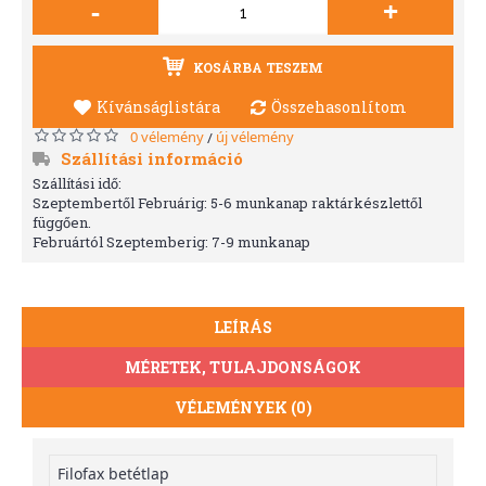
-
+
KOSÁRBA TESZEM
Kívánságlistára
Összehasonlítom
0 vélemény
új vélemény
/
Szállítási információ
Szállítási idő:
Szeptembertől Februárig: 5-6 munkanap raktárkészlettől
függően.
Februártól Szeptemberig: 7-9 munkanap
LEÍRÁS
MÉRETEK, TULAJDONSÁGOK
VÉLEMÉNYEK (0)
Filofax betétlap