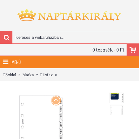
0 termék - 0 Ft
MENÜ
Főoldal
Márka
Filofax
Filofax Kontakt lista regiszter 3 betű / regisz