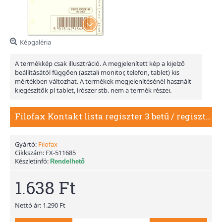
Képgaléria
A termékkép csak illusztráció. A megjelenített kép a kijelző
beállításától függően (asztali monitor, telefon, tablet) kis
mértékben változhat. A termékek megjelenítésénél használt
kiegészítők pl tablet, írószer stb. nem a termék részei.
Filofax Kontakt lista regiszter 3 betű / regiszter Mini Krém
Gyártó:
Filofax
Cikkszám:
FX-511685
Készletinfó:
Rendelhető
1.638 Ft
Nettó ár: 1.290 Ft