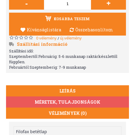
-
+
KOSÁRBA TESZEM
Kívánságlistára
Összehasonlítom
0 vélemény
új vélemény
/
Szállítási információ
Szállítási idő:
Szeptembertől Februárig: 5-6 munkanap raktárkészlettől
függően.
Februártól Szeptemberig: 7-9 munkanap
LEÍRÁS
MÉRETEK, TULAJDONSÁGOK
VÉLEMÉNYEK (0)
Filofax betétlap