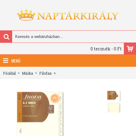
0 termék - 0 Ft
MENÜ
Főoldal
Márka
Filofax
Filofax Kontakt lista regiszter 3 betű / regis