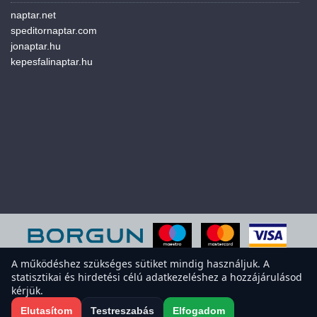
naptar.net
speditornaptar.com
jonaptar.hu
kepesfalinaptar.hu
A működéshez szükséges sütiket mindig használjuk. A
statisztikai és hirdetési célú adatkezeléshez a hozzájárulásod
A weboldal sütiket használ a felhasználói élmény javítása érdekében.
kérjük.
Elfogadod a sütiket?
Süti-beállítások megnyitása
Elutasítom
Testreszabás
Elfogadom
Elfogadom
Elutasítom