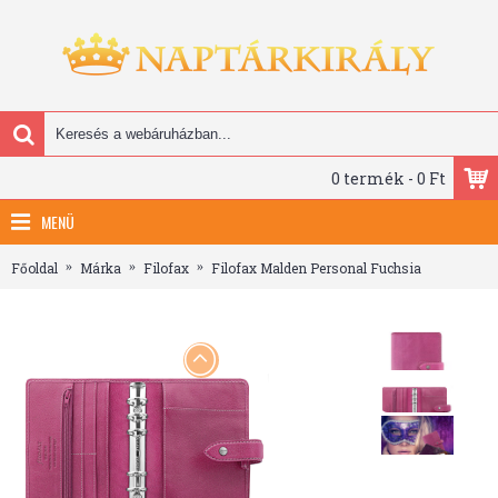
0 termék - 0 Ft
MENÜ
Főoldal
Márka
Filofax
Filofax Malden Personal Fuchsia