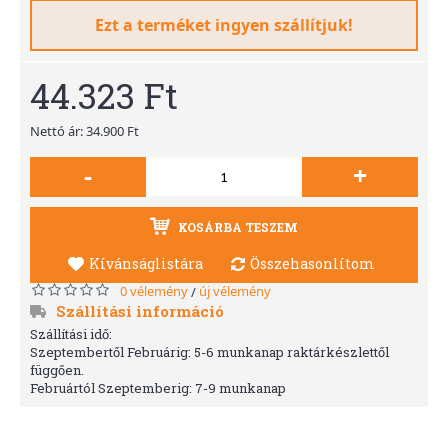
Ezt a terméket ingyen szállítjuk!
44.323 Ft
Nettó ár: 34.900 Ft
-
+
KOSÁRBA TESZEM
Kívánságlistára
Összehasonlítom
0 vélemény
új vélemény
/
Szállítási információ
Szállítási idő:
Szeptembertől Februárig: 5-6 munkanap raktárkészlettől
függően.
Februártól Szeptemberig: 7-9 munkanap