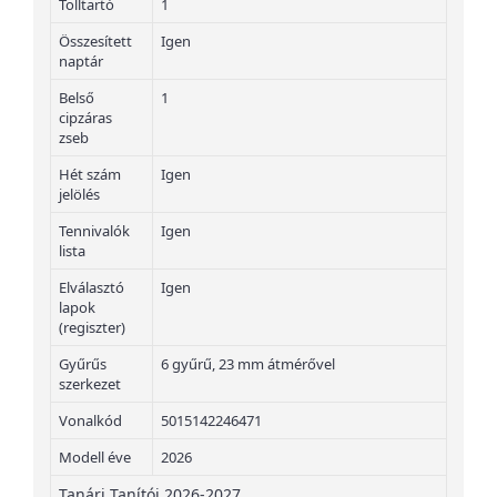
Tolltartó
1
Összesített
Igen
naptár
Belső
1
cipzáras
zseb
Hét szám
Igen
jelölés
Tennivalók
Igen
lista
Elválasztó
Igen
lapok
(regiszter)
Gyűrűs
6 gyűrű, 23 mm átmérővel
szerkezet
Vonalkód
5015142246471
Modell éve
2026
Tanári Tanítói 2026-2027