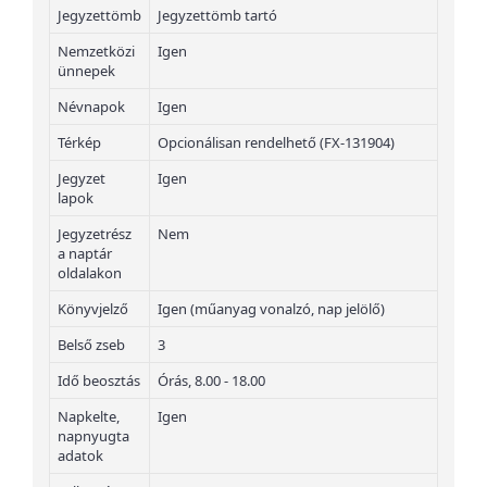
Jegyzettömb
Jegyzettömb tartó
Nemzetközi
Igen
ünnepek
Névnapok
Igen
Térkép
Opcionálisan rendelhető (FX-131904)
Jegyzet
Igen
lapok
Jegyzetrész
Nem
a naptár
oldalakon
Könyvjelző
Igen (műanyag vonalzó, nap jelölő)
Belső zseb
3
Idő beosztás
Órás, 8.00 - 18.00
Napkelte,
Igen
napnyugta
adatok