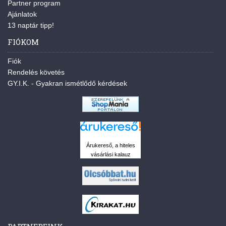
Partner program
Ajánlatok
13 naptár tipp!
FIÓKOM
Fiók
Rendelés követés
GY.I.K. - Gyakran ismétlődő kérdések
Árukereső, a hiteles
vásárlási kalauz