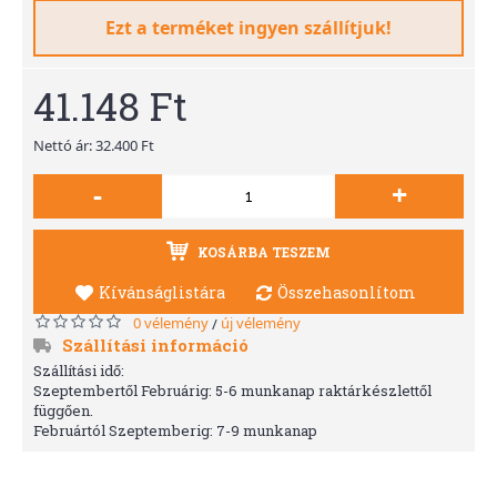
Ezt a terméket ingyen szállítjuk!
41.148 Ft
Nettó ár: 32.400 Ft
-
+
KOSÁRBA TESZEM
Kívánságlistára
Összehasonlítom
0 vélemény
új vélemény
/
Szállítási információ
Szállítási idő:
Szeptembertől Februárig: 5-6 munkanap raktárkészlettől
függően.
Februártól Szeptemberig: 7-9 munkanap