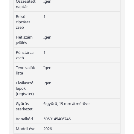
Összesített
Igen
naptár
Belső
1
cipzáras
zseb
Hét szám
Igen
jelölés
Pénztárca
1
zseb
Tennivalók
Igen
lista
Elválasztó
Igen
lapok
(regiszter)
Gyűrűs
6 gyűrű, 19 mm átmérővel
szerkezet
Vonalkód
5059145406746
Modell éve
2026