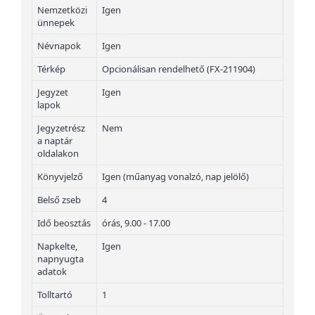
Nemzetközi
Igen
ünnepek
Névnapok
Igen
Térkép
Opcionálisan rendelhető (FX-211904)
Jegyzet
Igen
lapok
Jegyzetrész
Nem
a naptár
oldalakon
Könyvjelző
Igen (műanyag vonalzó, nap jelölő)
Belső zseb
4
Idő beosztás
órás, 9.00 - 17.00
Napkelte,
Igen
napnyugta
adatok
Tolltartó
1