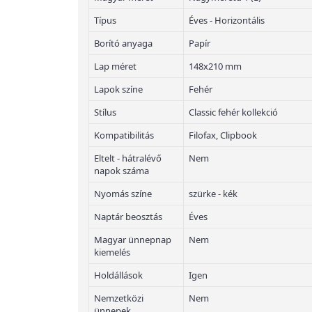
Típus
Éves - Horizontális
Borító anyaga
Papír
Lap méret
148x210 mm
Lapok színe
Fehér
Stílus
Classic fehér kollekció
Kompatibilitás
Filofax, Clipbook
Eltelt - hátralévő
Nem
napok száma
Nyomás színe
szürke - kék
Naptár beosztás
Éves
Magyar ünnepnap
Nem
kiemelés
Holdállások
Igen
Nemzetközi
Nem
ünnepek