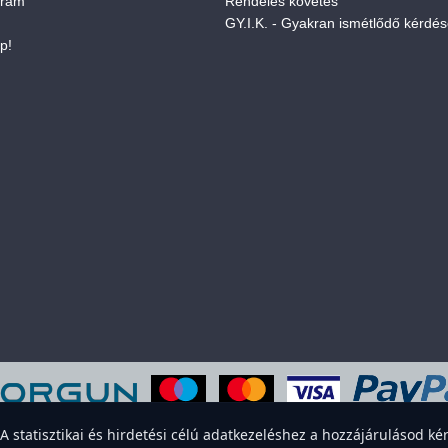
gram
Rendelés követés
GY.I.K. - Gyakran ismétlődő kérdé
p!
eboldal sütiket használ a felhasználói élmény javítása érdekében. Elfogadod
statisztikai és hirdetési célú adatkezeléshez a hozzájárulásod kér
Elfogadom
Elutasítom