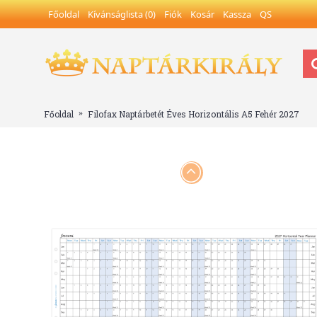
Főoldal
Kívánságlista (
0
)
Fiók
Kosár
Kassza
QS
Főoldal
Filofax Naptárbetét Éves Horizontális A5 Fehér 2027