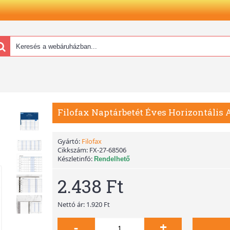
Filofax Naptárbetét Éves Horizontális 
Gyártó:
Filofax
Cikkszám:
FX-27-68506
Készletinfó:
Rendelhető
2.438 Ft
Nettó ár: 1.920 Ft
-
+