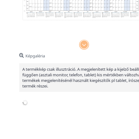
Képgaléria
A termékkép csak illusztráció. A megjelenített kép a kijelző beáll
függően (asztali monitor, telefon, tablet) kis mértékben változha
termékek megjelenítésénél használt kiegészítők pl tablet, írósz
termék részei.