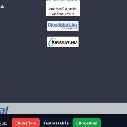
sek
Árukereső, a hiteles
vásárlási kalauz
 a sütiket?
jük.
Elutasítom
Testreszabás
Elfogadom