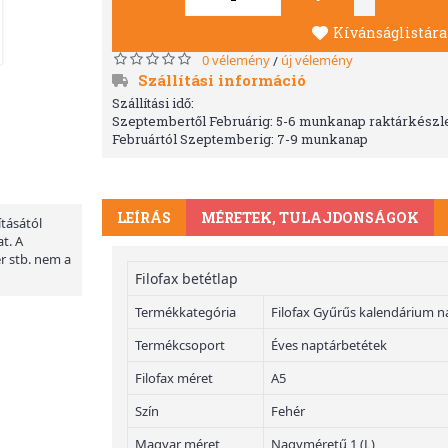
Kívánságlistára
0 vélemény
új vélemény
/
Szállítási információ
Szállítási idő:
Szeptembertől Februárig: 5-6 munkanap raktárkészle
Februártól Szeptemberig: 7-9 munkanap
LEÍRÁS
MÉRETEK, TULAJDONSÁGOK
ításától
t. A
er stb. nem a
Filofax betétlap
Termékkategória
Filofax Gyűrűs kalendárium n
Termékcsoport
Éves naptárbetétek
Filofax méret
A5
Szín
Fehér
Magyar méret
Nagyméretű 1 (L)