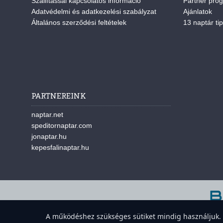
Szállítással kapcsolatos információ
Partner pro
Adatvédelmi és adatkezelési szabályzat
Ajánlatok
Általános szerződési feltételek
13 naptár tip
PARTNEREINK
naptar.net
speditornaptar.com
jonaptar.hu
kepesfalinaptar.hu
A w
A működéshez szükséges sütiket mindig használjuk. A 