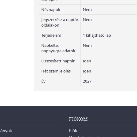
Névnapok
Nem
Jegyzetrész a naptár
Nem
oldalakon
Terjedelem
1 kihajtható lap
Napkelte,
Nem
napnyugta adatok
Összesített naptár
Igen
Hét szám jelölés
Igen
Év
2027
FIÓKOM
ványok
Fiók