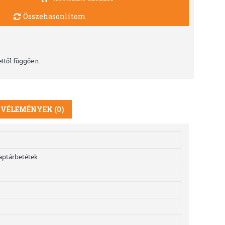
Összehasonlítom
ttől függően.
VÉLEMÉNYEK (0)
aptárbetétek