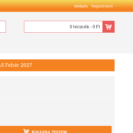
Belépés
Regisztráció
0 termék - 0 Ft
A5 Fehér 2027
KOSÁRBA TESZEM