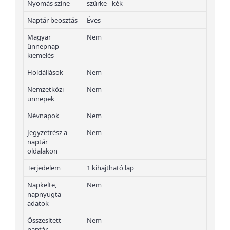
Nyomás színe
szürke - kék
Naptár beosztás
Éves
Magyar
Nem
ünnepnap
kiemelés
Holdállások
Nem
Nemzetközi
Nem
ünnepek
Névnapok
Nem
Jegyzetrész a
Nem
naptár
oldalakon
Terjedelem
1 kihajtható lap
Napkelte,
Nem
napnyugta
adatok
Összesített
Nem
naptár