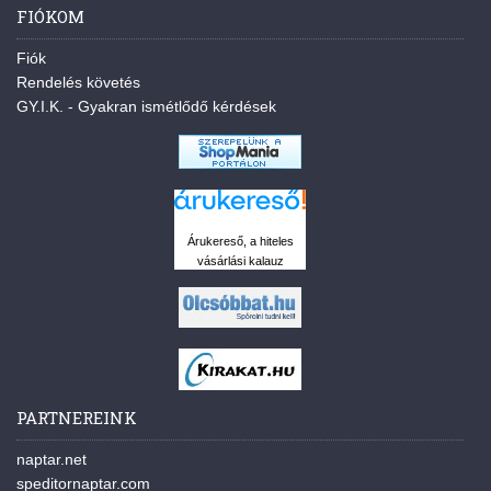
FIÓKOM
Fiók
Rendelés követés
GY.I.K. - Gyakran ismétlődő kérdések
Árukereső, a hiteles
vásárlási kalauz
PARTNEREINK
naptar.net
speditornaptar.com