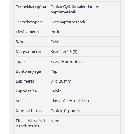
Termékkategória
Filofax Gyűrűs kalendárium
naptárbetétek
Termékcsoport
Éves naptárbetétek
Filofax méret
Pocket
Szín
Fehér
Magyar méret
Kisméretű 3 (S)
Típus
Éves - Horizontális
Borító anyaga
Papír
Lap méret
81x120 mm
Lapok színe
Fehér
Stílus
Classic fehér kollekció
Kompatibilitás
Filofax, Clipbook
Eltelt - hátralévő
Nem
napok száma