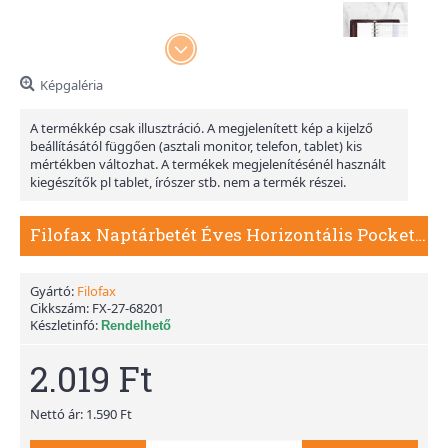
Képgaléria
A termékkép csak illusztráció. A megjelenített kép a kijelző
beállításától függően (asztali monitor, telefon, tablet) kis
mértékben változhat. A termékek megjelenítésénél használt
kiegészítők pl tablet, írószer stb. nem a termék részei.
Filofax Naptárbetét Éves Horizontális Pocket Fehér 2027
Gyártó:
Filofax
Cikkszám:
FX-27-68201
Készletinfó:
Rendelhető
2.019 Ft
Nettó ár: 1.590 Ft