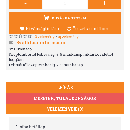
-
+
KOSÁRBA TESZEM
Kívánságlistára
Összehasonlítom
0 vélemény
új vélemény
/
Szállítási információ
Szállítási idő:
Szeptembertől Februárig: 5-6 munkanap raktárkészlettől
függően.
Februártól Szeptemberig: 7-9 munkanap
LEÍRÁS
MÉRETEK, TULAJDONSÁGOK
VÉLEMÉNYEK (0)
Filofax betétlap