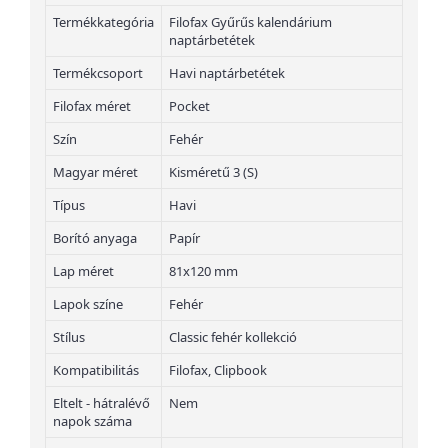
Termékkategória
Filofax Gyűrűs kalendárium
naptárbetétek
Termékcsoport
Havi naptárbetétek
Filofax méret
Pocket
Szín
Fehér
Magyar méret
Kisméretű 3 (S)
Típus
Havi
Borító anyaga
Papír
Lap méret
81x120 mm
Lapok színe
Fehér
Stílus
Classic fehér kollekció
Kompatibilitás
Filofax, Clipbook
Eltelt - hátralévő
Nem
napok száma