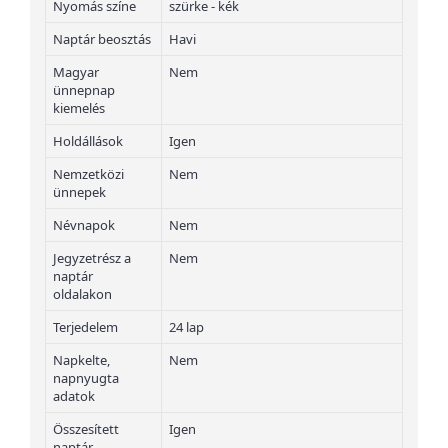
Nyomás színe
szürke - kék
Naptár beosztás
Havi
Magyar
Nem
ünnepnap
kiemelés
Holdállások
Igen
Nemzetközi
Nem
ünnepek
Névnapok
Nem
Jegyzetrész a
Nem
naptár
oldalakon
Terjedelem
24 lap
Napkelte,
Nem
napnyugta
adatok
Összesített
Igen
naptár