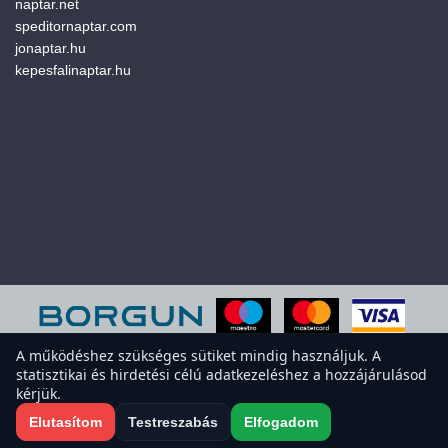
naptar.net
speditornaptar.com
jonaptar.hu
kepesfalinaptar.hu
A működéshez szükséges sütiket mindig használjuk. A
statisztikai és hirdetési célú adatkezeléshez a hozzájárulásod
A weboldal sütiket használ a felhasználói élmény javítása érdekében.
kérjük.
Elfogadod a sütiket?
Süti-beállítások megnyitása
Elutasítom
Testreszabás
Elfogadom
Elfogadom
Elutasítom