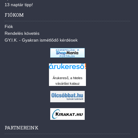
13 naptár tipp!
FIÓKOM
Fiók
Rendelés követés
GY.I.K. - Gyakran ismétlődő kérdések
Árukereső, a hiteles
vásárlási kalauz
PARTNEREINK