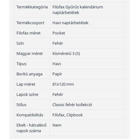
Termékkategória
Filofax Gyűrűs kalendárium
naptárbetétek
Termékcsoport
Havi naptárbetétek
Filofax méret
Pocket
Szín
Fehér
Magyar méret
Kisméretű 3 (S)
Típus
Havi
Borító anyaga
Papír
Lap méret
81x120 mm
Lapok színe
Fehér
Stílus
Classic fehér kollekció
Kompatibilitás
Filofax, Clipbook
Eltelt - hátralévő
Nem
napok száma