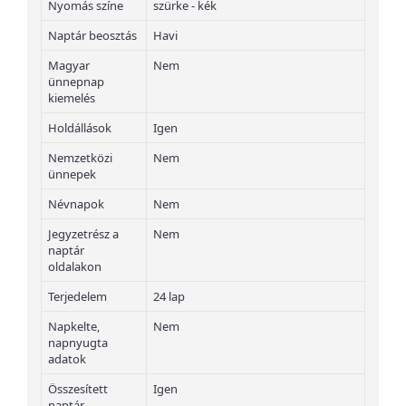
Nyomás színe
szürke - kék
Naptár beosztás
Havi
Magyar
Nem
ünnepnap
kiemelés
Holdállások
Igen
Nemzetközi
Nem
ünnepek
Névnapok
Nem
Jegyzetrész a
Nem
naptár
oldalakon
Terjedelem
24 lap
Napkelte,
Nem
napnyugta
adatok
Összesített
Igen
naptár