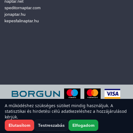
naptar.net
speditornaptar.com
jonaptar.hu
kepesfalinaptar.hu
A működéshez szükséges sütiket mindig használjuk. A
statisztikai és hirdetési célú adatkezeléshez a hozzájárulásod
A weboldal sütiket használ a felhasználói élmény javítása érdekében.
kérjük.
Elfogadod a sütiket?
Süti-beállítások megnyitása
Elutasítom
Testreszabás
Elfogadom
Elfogadom
Elutasítom