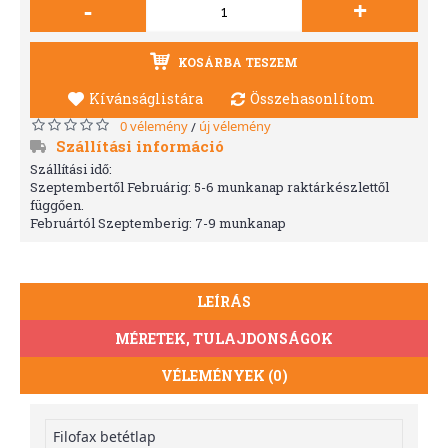
-
+
KOSÁRBA TESZEM
Kívánságlistára
Összehasonlítom
0 vélemény
új vélemény
/
Szállítási információ
Szállítási idő:
Szeptembertől Februárig: 5-6 munkanap raktárkészlettől
függően.
Februártól Szeptemberig: 7-9 munkanap
LEÍRÁS
MÉRETEK, TULAJDONSÁGOK
VÉLEMÉNYEK (0)
Filofax betétlap