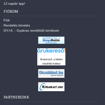
13 naptár tipp!
FIÓKOM
Fiók
Rendelés követés
GY.I.K. - Gyakran ismétlődő kérdések
Árukereső, a hiteles
vásárlási kalauz
PARTNEREINK