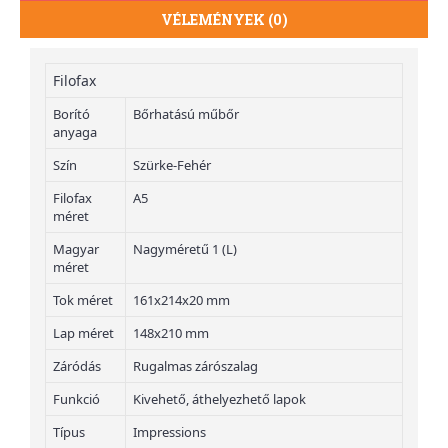
VÉLEMÉNYEK (0)
Filofax
Borító
Bőrhatású műbőr
anyaga
Szín
Szürke-Fehér
Filofax
A5
méret
Magyar
Nagyméretű 1 (L)
méret
Tok méret
161x214x20 mm
Lap méret
148x210 mm
Záródás
Rugalmas zárószalag
Funkció
Kivehető, áthelyezhető lapok
Típus
Impressions