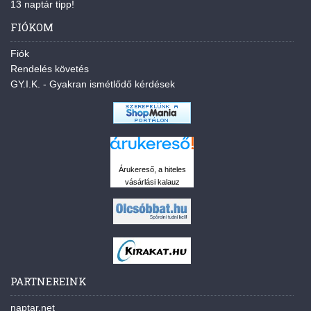
13 naptár tipp!
FIÓKOM
Fiók
Rendelés követés
GY.I.K. - Gyakran ismétlődő kérdések
Árukereső, a hiteles
vásárlási kalauz
PARTNEREINK
naptar.net