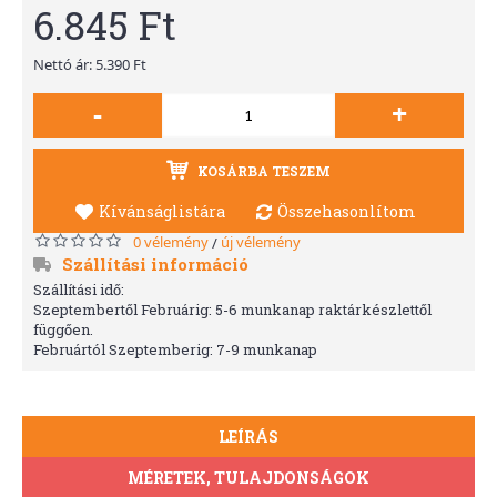
6.845 Ft
Nettó ár: 5.390 Ft
-
+
KOSÁRBA TESZEM
Kívánságlistára
Összehasonlítom
0 vélemény
új vélemény
/
Szállítási információ
Szállítási idő:
Szeptembertől Februárig: 5-6 munkanap raktárkészlettől
függően.
Februártól Szeptemberig: 7-9 munkanap
LEÍRÁS
MÉRETEK, TULAJDONSÁGOK