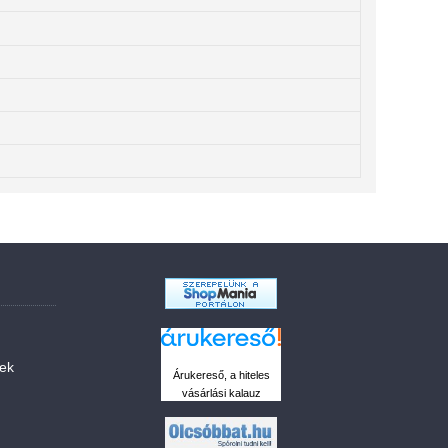
sek
Árukereső, a hiteles
vásárlási kalauz