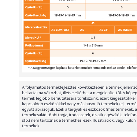
A folyamatos termékfejlesztés következtében a termék jellemző
beltartalma változhat, illetve eltérhet a megjelenítettől. A képe
termék legjobb bemutatására törekszünk, ezért kiegészítőkkel,
kapcsolódó eszközökkel vagy más hasonló termékekkel, termé
együtt ábrázoljuk. Ezek a tárgyak és eszközök (más termékek, a
termékcsalád többi tagja, irodaszerek, divatkiegészítők, telefon
stb.) nem tartoznak a termékhez, ezek illusztrációk, vagy külön
termékek.