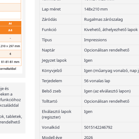
Lap méret
148x210 mm
Záródás
Rugalmas zárószalag
Funkció
Kivehető, áthelyezhető lapok
Típus
Impressions
Naptár
Opcionálisan rendelhető
Jegyzet lapok
Igen
Könyvjelző
Igen (műanyag vonalzó, nap j
Terjedelem
56 vonalas lap
je és
Belső zseb
Igen (az elválasztó lapon)
peken a
 funkcióhoz
Tolltartó
Opcionálisan rendelhető
kcsaláddal
Elválasztó lapok
Igen
ok, tabletek,
(regiszter)
 rendelhető
Vonalkód
5015142246792
Modell éve
2026