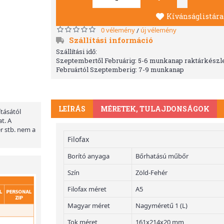
Kívánságlistára
0 vélemény
új vélemény
/
Szállítási információ
Szállítási idő:
Szeptembertől Februárig: 5-6 munkanap raktárkészle
Februártól Szeptemberig: 7-9 munkanap
LEÍRÁS
MÉRETEK, TULAJDONSÁGOK
ításától
t. A
er stb. nem a
Filofax
Borító anyaga
Bőrhatású műbőr
Szín
Zöld-Fehér
Filofax méret
A5
Magyar méret
Nagyméretű 1 (L)
Tok méret
161x214x20 mm