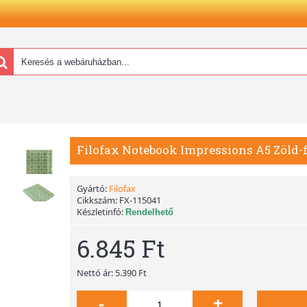
Filofax Notebook Impressions A5 Zöld-
Gyártó:
Filofax
Cikkszám:
FX-115041
Készletinfó:
Rendelhető
6.845 Ft
Nettó ár: 5.390 Ft
-
+