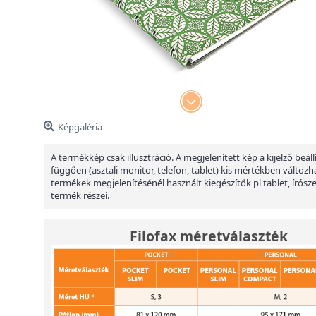
Képgaléria
A termékkép csak illusztráció. A megjelenített kép a kijelző beáll
függően (asztali monitor, telefon, tablet) kis mértékben változha
termékek megjelenítésénél használt kiegészítők pl tablet, írósz
termék részei.
Filofax méretválaszték