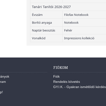
Tanári Tanítói 2026-2027
Évszám
Filofax Notebook
Borító anyaga
Notebook
Naptár beosztás
Fehér
Vonalkód
Impressions kollekció
FIÓKOM
ványok
Fiók
gram
Rendelés követés
GY.I.K. - Gyakran ismétlődő kérdé
p!