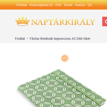
Főoldal
Kívánságlista (
0
)
Fiók
Kosár
Kassza
QS
Főoldal
Filofax Notebook Impressions A5 Zöld-fehér