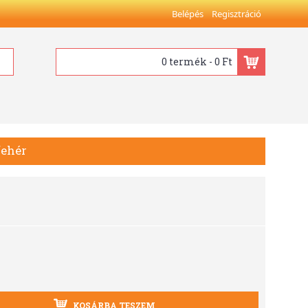
Belépés
Regisztráció
0 termék - 0 Ft
fehér
KOSÁRBA TESZEM