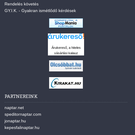
Rendelés követés
GY.I.K. - Gyakran ismétlődő kérdések
Árukereső, a hiteles
vásárlási kalauz
PARTNEREINK
naptar.net
speditornaptar.com
jonaptar.hu
kepesfalinaptar.hu