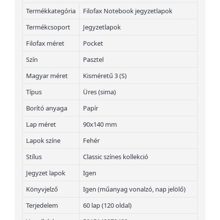
Termékkategória
Filofax Notebook jegyzetlapok
Termékcsoport
Jegyzetlapok
Filofax méret
Pocket
Szín
Pasztel
Magyar méret
Kisméretű 3 (S)
Típus
Üres (sima)
Borító anyaga
Papír
Lap méret
90x140 mm
Lapok színe
Fehér
Stílus
Classic színes kollekció
Jegyzet lapok
Igen
Könyvjelző
Igen (műanyag vonalzó, nap jelölő)
Terjedelem
60 lap (120 oldal)