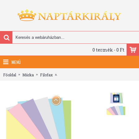
0 termék - 0 Ft
MENÜ
Főoldal
Márka
Filofax
Filofax Notebook Jegyzetlapok Üres Pocket P