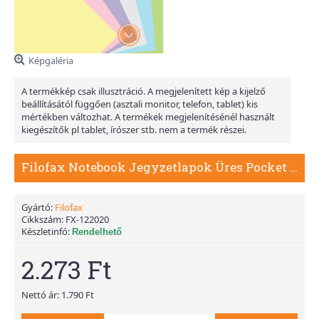
Képgaléria
A termékkép csak illusztráció. A megjelenített kép a kijelző
beállításától függően (asztali monitor, telefon, tablet) kis
mértékben változhat. A termékek megjelenítésénél használt
kiegészítők pl tablet, írószer stb. nem a termék részei.
Filofax Notebook Jegyzetlapok Üres Pocket Pasztel vegyes
Gyártó:
Filofax
Cikkszám:
FX-122020
Készletinfó:
Rendelhető
2.273 Ft
Nettó ár: 1.790 Ft