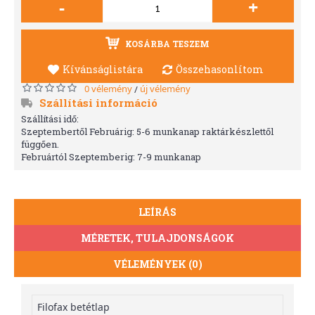
-
+
KOSÁRBA TESZEM
Kívánságlistára
Összehasonlítom
0 vélemény
új vélemény
/
Szállítási információ
Szállítási idő:
Szeptembertől Februárig: 5-6 munkanap raktárkészlettől
függően.
Februártól Szeptemberig: 7-9 munkanap
LEÍRÁS
MÉRETEK, TULAJDONSÁGOK
VÉLEMÉNYEK (0)
Filofax betétlap