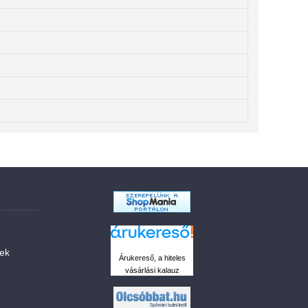
sek
Árukereső, a hiteles
vásárlási kalauz