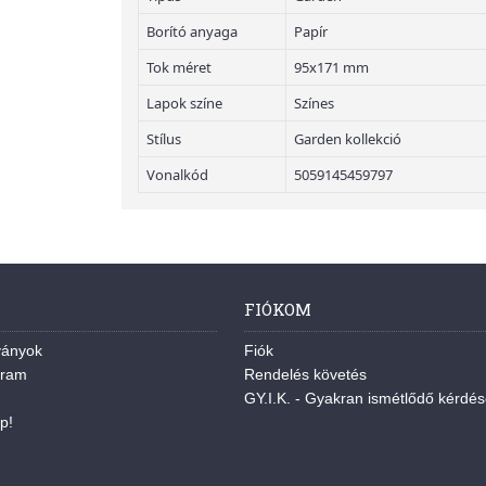
Borító anyaga
Papír
Tok méret
95x171 mm
Lapok színe
Színes
Stílus
Garden kollekció
Vonalkód
5059145459797
FIÓKOM
ványok
Fiók
gram
Rendelés követés
GY.I.K. - Gyakran ismétlődő kérdé
p!