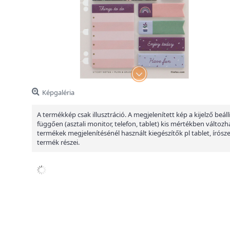
Képgaléria
A termékkép csak illusztráció. A megjelenített kép a kijelző beáll
függően (asztali monitor, telefon, tablet) kis mértékben változha
termékek megjelenítésénél használt kiegészítők pl tablet, írósz
termék részei.