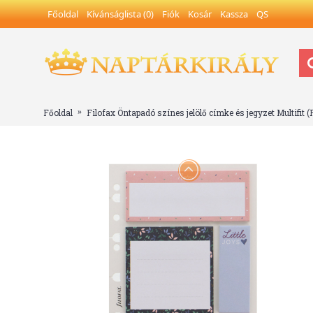
Főoldal
Kívánságlista (
0
)
Fiók
Kosár
Kassza
QS
Főoldal
Filofax Öntapadó színes jelölő címke és jegyzet Multifit 