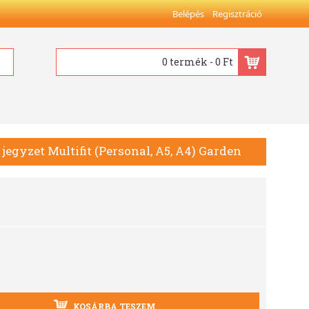
Belépés
Regisztráció
0 termék - 0 Ft
jegyzet Multifit (Personal, A5, A4) Garden
KOSÁRBA TESZEM