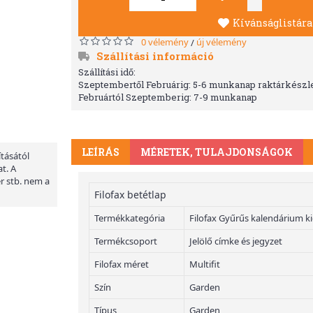
Kívánságlistára
0 vélemény
új vélemény
/
Szállítási információ
Szállítási idő:
Szeptembertől Februárig: 5-6 munkanap raktárkészle
Februártól Szeptemberig: 7-9 munkanap
LEÍRÁS
MÉRETEK, TULAJDONSÁGOK
ításától
t. A
er stb. nem a
Filofax betétlap
Termékkategória
Filofax Gyűrűs kalendárium k
Termékcsoport
Jelölő címke és jegyzet
Filofax méret
Multifit
Szín
Garden
Típus
Garden