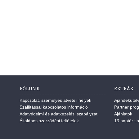
RÓLUNK
EXTRÁK
Kapcsolat, személyes átvételi helyek
Ajándékutal
Szállítással kapcsolatos információ
Partner pro
Adatvédelmi és adatkezelési szabályzat
Ajánlatok
Általános szerződési feltételek
13 naptár tip