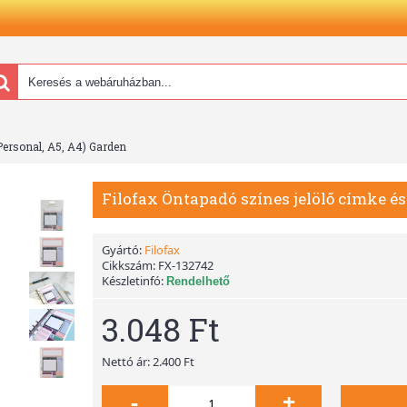
(Personal, A5, A4) Garden
Filofax Öntapadó színes jelölő címke és 
Gyártó:
Filofax
Cikkszám:
FX-132742
Készletinfó:
Rendelhető
3.048 Ft
Nettó ár: 2.400 Ft
-
+