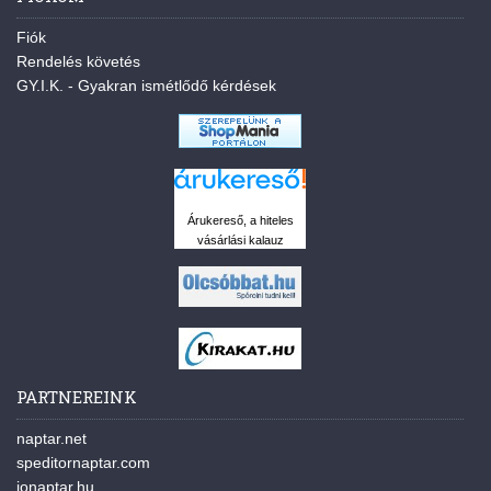
Fiók
Rendelés követés
GY.I.K. - Gyakran ismétlődő kérdések
Árukereső, a hiteles
vásárlási kalauz
PARTNEREINK
naptar.net
speditornaptar.com
jonaptar.hu