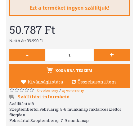
Ezt a terméket ingyen szállítjuk!
50.787 Ft
Nettó ár: 39.990 Ft
-
+
KOSÁRBA TESZEM
Kívánságlistára
Összehasonlítom
0 vélemény
új vélemény
/
Szállítási információ
Szállítási idő:
Szeptembertől Februárig: 5-6 munkanap raktárkészlettől
függően.
Februártól Szeptemberig: 7-9 munkanap