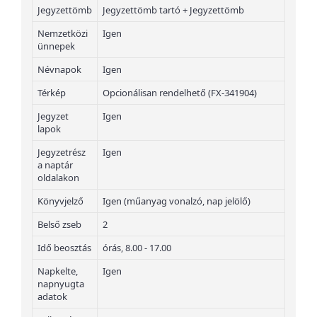
Jegyzettömb
Jegyzettömb tartó + Jegyzettömb
Nemzetközi
Igen
ünnepek
Névnapok
Igen
Térkép
Opcionálisan rendelhető (FX-341904)
Jegyzet
Igen
lapok
Jegyzetrész
Igen
a naptár
oldalakon
Könyvjelző
Igen (műanyag vonalzó, nap jelölő)
Belső zseb
2
Idő beosztás
órás, 8.00 - 17.00
Napkelte,
Igen
napnyugta
adatok