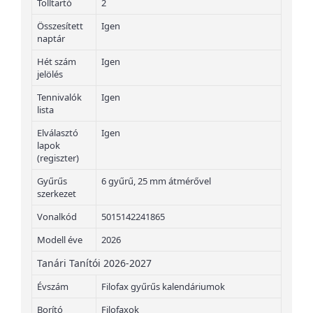
Tolltartó
2
Összesített
Igen
naptár
Hét szám
Igen
jelölés
Tennivalók
Igen
lista
Elválasztó
Igen
lapok
(regiszter)
Gyűrűs
6 gyűrű, 25 mm átmérővel
szerkezet
Vonalkód
5015142241865
Modell éve
2026
Tanári Tanítói 2026-2027
Évszám
Filofax gyűrűs kalendáriumok
Borító
Filofaxok