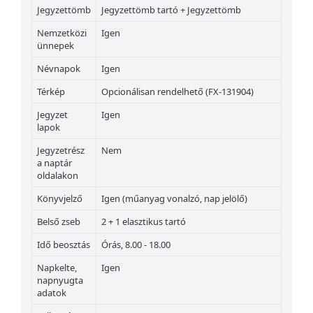
Jegyzettömb
Jegyzettömb tartó + Jegyzettömb
Nemzetközi
Igen
ünnepek
Névnapok
Igen
Térkép
Opcionálisan rendelhető (FX-131904)
Jegyzet
Igen
lapok
Jegyzetrész
Nem
a naptár
oldalakon
Könyvjelző
Igen (műanyag vonalzó, nap jelölő)
Belső zseb
2 + 1 elasztikus tartó
Idő beosztás
Órás, 8.00 - 18.00
Napkelte,
Igen
napnyugta
adatok