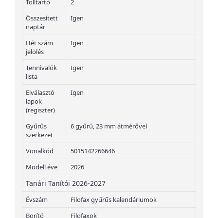
Tolltartó
2
Összesített
Igen
naptár
Hét szám
Igen
jelölés
Tennivalók
Igen
lista
Elválasztó
Igen
lapok
(regiszter)
Gyűrűs
6 gyűrű, 23 mm átmérővel
szerkezet
Vonalkód
5015142266646
Modell éve
2026
Tanári Tanítói 2026-2027
Évszám
Filofax gyűrűs kalendáriumok
Borító
Filofaxok