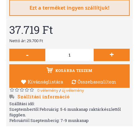
Ezt a terméket ingyen szállítjuk!
37.719 Ft
Nettó ár: 29.700 Ft
-
+
KOSÁRBA TESZEM
Kívánságlistára
Összehasonlítom
0 vélemény
új vélemény
/
Szállítási információ
Szállítási idő:
Szeptembertől Februárig: 5-6 munkanap raktárkészlettől
függően.
Februártól Szeptemberig: 7-9 munkanap