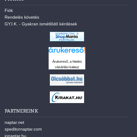
Fiók
Rendelés követés
GY.I.K. - Gyakran ismétlődő kérdések
Árukereső, a hiteles
vásárlási kalauz
PARTNEREINK
naptar.net
speditornaptar.com
jonaptar.hu