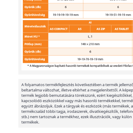
A folyamatos termékfejlesztés következtében a termék jellemző
beltartalma változhat, illetve eltérhet a megjelenítettől. A képe
termék legjobb bemutatására törekszünk, ezért kiegészítőkkel,
kapcsolódó eszközökkel vagy más hasonló termékekkel, termé
együtt ábrázoljuk. Ezek a tárgyak és eszközök (más termékek, a
termékcsalád többi tagja, irodaszerek, divatkiegészítők, telefon
stb.) nem tartoznak a termékhez, ezek illusztrációk, vagy külön
termékek.