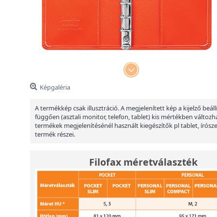
Képgaléria
A termékkép csak illusztráció. A megjelenített kép a kijelző beáll
függően (asztali monitor, telefon, tablet) kis mértékben változha
termékek megjelenítésénél használt kiegészítők pl tablet, írósz
termék részei.
Filofax méretválaszték