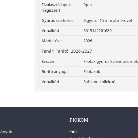
Elválasztó lapok
Igen
(regiszter)
Gyűrűs szerkezet
6 gyűrű, 15 mm átmérővel
Vonalkód
5015142261689
Modell éve
2026
Tanári Tanítói 2026-2027
Évszám
Filofax gyűrűs kalendáriumok
Borító anyaga
Filofaxok
Vonalkód
Saffiano kollekció
FIÓKOM
ványok
Fiók