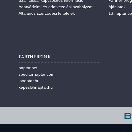
Szállítással kapcsolatos információ
Partner pro
Adatvédelmi és adatkezelési szabályzat
Ajánlatok
Általános szerződési feltételek
13 naptár tip
PARTNEREINK
naptar.net
speditornaptar.com
jonaptar.hu
kepesfalinaptar.hu
A w