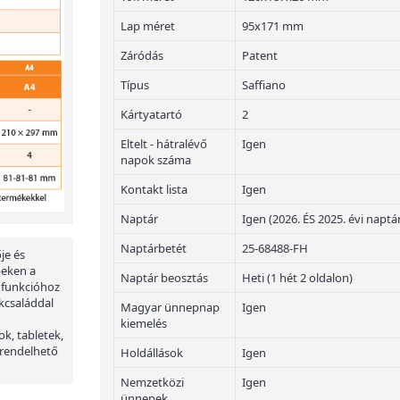
Lap méret
95x171 mm
Záródás
Patent
Típus
Saffiano
Kártyatartó
2
Eltelt - hátralévő
Igen
napok száma
Kontakt lista
Igen
Naptár
Igen (2026. ÉS 2025. évi naptá
Naptárbetét
25-68488-FH
je és
peken a
Naptár beosztás
Heti (1 hét 2 oldalon)
 funkcióhoz
kcsaláddal
Magyar ünnepnap
Igen
kiemelés
ok, tabletek,
 rendelhető
Holdállások
Igen
Nemzetközi
Igen
ünnepek