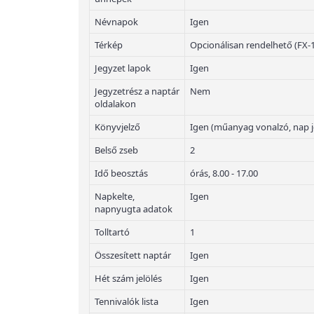
Névnapok
Igen
Térkép
Opcionálisan rendelhető (FX-
Jegyzet lapok
Igen
Jegyzetrész a naptár
Nem
oldalakon
Könyvjelző
Igen (műanyag vonalzó, nap j
Belső zseb
2
Idő beosztás
órás, 8.00 - 17.00
Napkelte,
Igen
napnyugta adatok
Tolltartó
1
Összesített naptár
Igen
Hét szám jelölés
Igen
Tennivalók lista
Igen