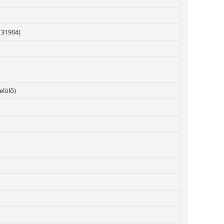
131904)
elölő)