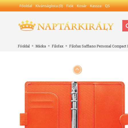
Főoldal
Kívánságlista (
0
)
Fiók
Kosár
Kassza
QS
Főoldal
Márka
Filofax
Filofax Saffiano Personal Compact