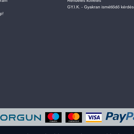
gram
Rendelés követés
GY.I.K. - Gyakran ismétlődő kérdé
p!
eboldal sütiket használ a felhasználói élmény javítása érdekében. Elfogadod