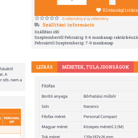
Kívánságlistára
0 vélemény
új vélemény
/
Szállítási információ
Szállítási idő:
Szeptembertől Februárig: 5-6 munkanap raktárkészle
Februártól Szeptemberig: 7-9 munkanap
LEÍRÁS
MÉRETEK, TULAJDONSÁGOK
ításától
t. A
er stb. nem a
Filofax
Borító anyaga
Bőrhatású műbőr
Szín
Narancs
Filofax méret
Personal Compact
Magyar méret
Közepes méretű 2 (M)
Tok méret
120x187x26 mm