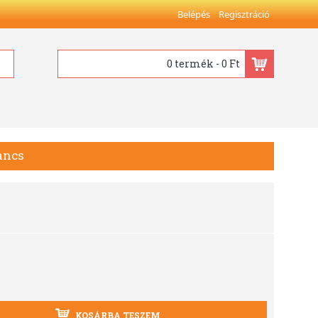
Belépés
Regisztráció
0 termék - 0 Ft
ancs
KOSÁRBA TESZEM