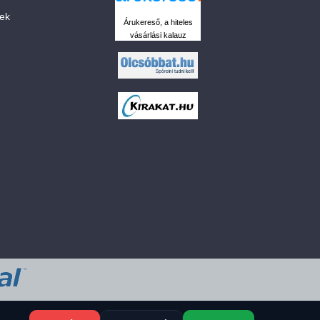
sek
Árukereső, a hiteles
vásárlási kalauz
 a sütiket?