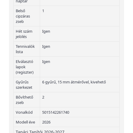
naptár
Belső
1
cipzáras
zseb
Hét szám
Igen
jelölés
Tennivalók
Igen
lista
Elválasztó
Igen
lapok
(regiszter)
Gyűrűs
6 gyűrű, 15 mm átmérővel, kivehető
szerkezet
Bővíthető
2
zseb
Vonalkód
5015142261740
Modell éve
2026
Tanári Tanítói 2026-2027