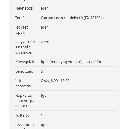
Névnapok
Igen
Térkép
Opcionálisan rendelhető (FX-131904)
Jegyzet
Igen
lapok
Jegyzetrész
Nem
a naptár
oldalakon
Könyvjelző
Igen (műanyag vonalzó, nap jelölő)
Belső zseb
5
Idő
Órás, 8.00 - 18.00
beosztás
Napkelte,
Igen
napnyugta
adatok
Tolltartó
1
Összesített
Igen