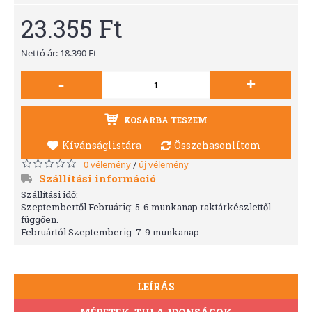
23.355 Ft
Nettó ár: 18.390 Ft
-
+
KOSÁRBA TESZEM
Kívánságlistára
Összehasonlítom
0 vélemény
új vélemény
/
Szállítási információ
Szállítási idő:
Szeptembertől Februárig: 5-6 munkanap raktárkészlettől
függően.
Februártól Szeptemberig: 7-9 munkanap
LEÍRÁS