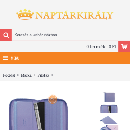
0 termék - 0 Ft
MENÜ
Méret: Personal Compact Zip (M, 2) - 123x208x30 mm" />
Főoldal
Márka
Filofax
Filofax Saffiano Personal Compact Zip Égké