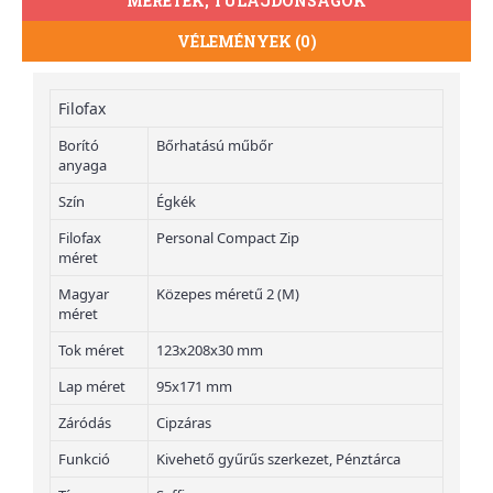
MÉRETEK, TULAJDONSÁGOK
VÉLEMÉNYEK (0)
Filofax
Borító
Bőrhatású műbőr
anyaga
Szín
Égkék
Filofax
Personal Compact Zip
méret
Magyar
Közepes méretű 2 (M)
méret
Tok méret
123x208x30 mm
Lap méret
95x171 mm
Záródás
Cipzáras
Funkció
Kivehető gyűrűs szerkezet, Pénztárca