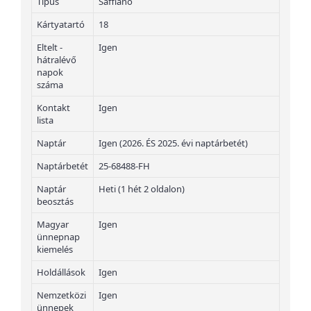
Típus
Saffiano
Kártyatartó
18
Eltelt -
Igen
hátralévő
napok
száma
Kontakt
Igen
lista
Naptár
Igen (2026. ÉS 2025. évi naptárbetét)
Naptárbetét
25-68488-FH
Naptár
Heti (1 hét 2 oldalon)
beosztás
Magyar
Igen
ünnepnap
kiemelés
Holdállások
Igen
Nemzetközi
Igen
ünnepek