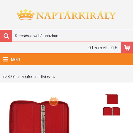
0 termék - 0 Ft
MENÜ
Méret: Personal Compact Zip (M, 2) - 123x208x30 mm" />
Főoldal
Márka
Filofax
Filofax Saffiano Personal Compact Zip Piros