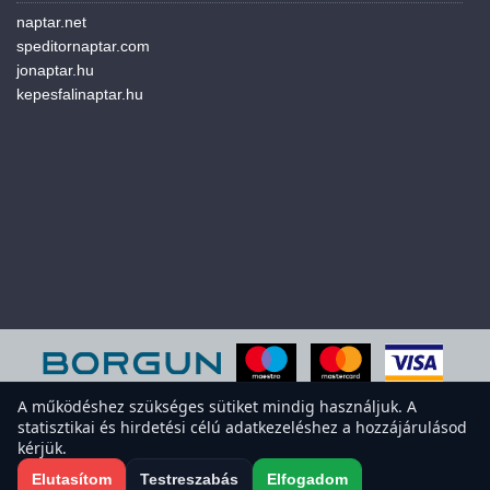
naptar.net
speditornaptar.com
jonaptar.hu
kepesfalinaptar.hu
A működéshez szükséges sütiket mindig használjuk. A
statisztikai és hirdetési célú adatkezeléshez a hozzájárulásod
A weboldal sütiket használ a felhasználói élmény javítása érdekében.
kérjük.
Elfogadod a sütiket?
Süti-beállítások megnyitása
Elutasítom
Testreszabás
Elfogadom
Elfogadom
Elutasítom