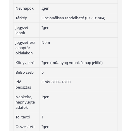
Névnapok
Igen
Térkép
Opcionálisan rendelhető (FX-131904)
Jegyzet
Igen
lapok
Jegyzetrész
Nem
a naptár
oldalakon
Könyvjelző
Igen (műanyag vonalzó, nap jelölő)
Belső zseb
5
Idő
Órás, 8.00 - 18.00
beosztás
Napkelte,
Igen
napnyugta
adatok
Tolltartó
1
Összesített
Igen