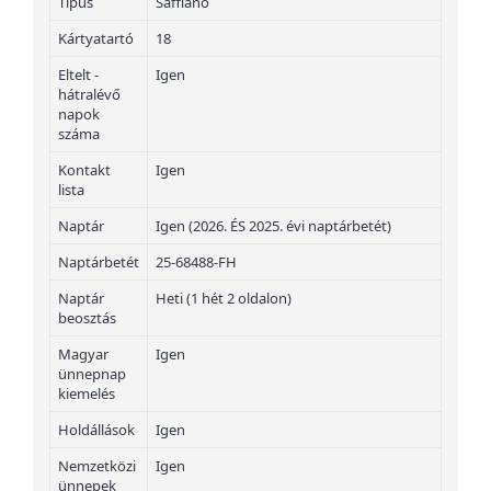
Típus
Saffiano
Kártyatartó
18
Eltelt -
Igen
hátralévő
napok
száma
Kontakt
Igen
lista
Naptár
Igen (2026. ÉS 2025. évi naptárbetét)
Naptárbetét
25-68488-FH
Naptár
Heti (1 hét 2 oldalon)
beosztás
Magyar
Igen
ünnepnap
kiemelés
Holdállások
Igen
Nemzetközi
Igen
ünnepek