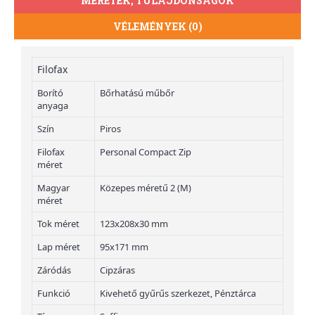
MÉRETEK, TULAJDONSÁGOK
VÉLEMÉNYEK (0)
Filofax
Borító
Bőrhatású műbőr
anyaga
Szín
Piros
Filofax
Personal Compact Zip
méret
Magyar
Közepes méretű 2 (M)
méret
Tok méret
123x208x30 mm
Lap méret
95x171 mm
Záródás
Cipzáras
Funkció
Kivehető gyűrűs szerkezet, Pénztárca