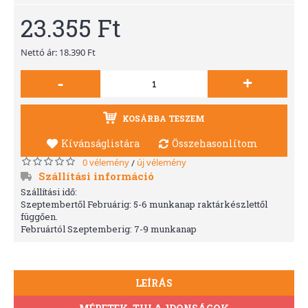
23.355 Ft
Nettó ár: 18.390 Ft
-
+
KOSÁRBA TESZEM
Kívánságlistára
Összehasonlítom
0 vélemény
új vélemény
/
Szállítási információ
Szállítási idő:
Szeptembertől Februárig: 5-6 munkanap raktárkészlettől
függően.
Februártól Szeptemberig: 7-9 munkanap
LEÍRÁS