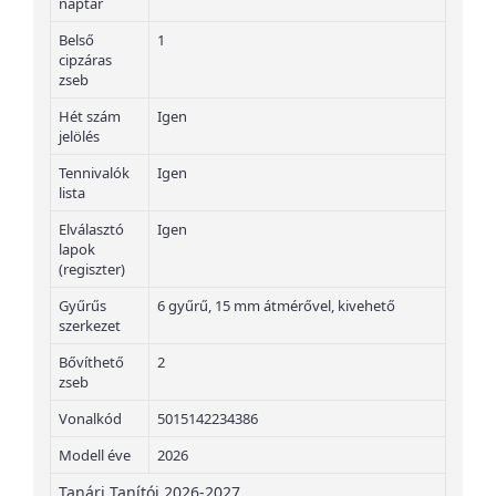
naptár
Belső
1
cipzáras
zseb
Hét szám
Igen
jelölés
Tennivalók
Igen
lista
Elválasztó
Igen
lapok
(regiszter)
Gyűrűs
6 gyűrű, 15 mm átmérővel, kivehető
szerkezet
Bővíthető
2
zseb
Vonalkód
5015142234386
Modell éve
2026
Tanári Tanítói 2026-2027