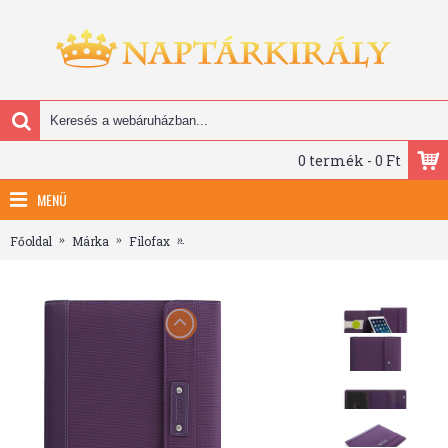
0 termék - 0 Ft
MENÜ
Főoldal
Márka
Filofax
Filofax Tablet Case Borító kicsi Microfiber Re