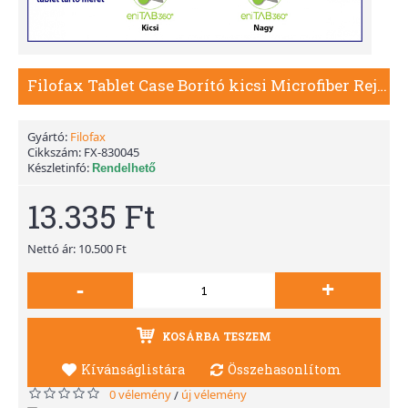
Filofax Tablet Case Borító kicsi Microfiber Rejtett mágnes Lila
Gyártó:
Filofax
Cikkszám:
FX-830045
Készletinfó:
Rendelhető
13.335 Ft
Nettó ár: 10.500 Ft
-
+
KOSÁRBA TESZEM
Kívánságlistára
Összehasonlítom
0 vélemény
új vélemény
/