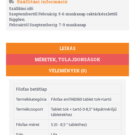
Szállítási információ
Szállítási idő:
Szeptembertől Februárig: 5-6 munkanap raktárkészlettől
függően.
Februártól Szeptemberig: 7-9 munkanap
LEÍRÁS
MÉRETEK, TULAJDONSÁGOK
VÉLEMÉNYEK (0)
Filofax betétlap
Termékkategória
Filofax eniTAB360 tablet tok+tartó
Termékcsoport
Tablet tok + tartó 0-8,5" képátmérőjű
tábletekhez
Filofax méret
S (0 - 8,5 " tablethez)
Szín
Lila