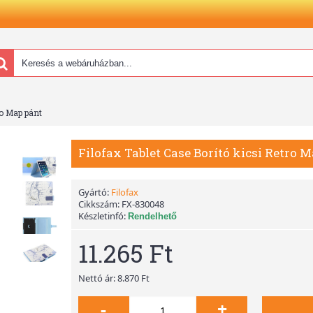
ro Map pánt
Filofax Tablet Case Borító kicsi Retro 
Gyártó:
Filofax
Cikkszám:
FX-830048
Készletinfó:
Rendelhető
11.265 Ft
Nettó ár: 8.870 Ft
-
+