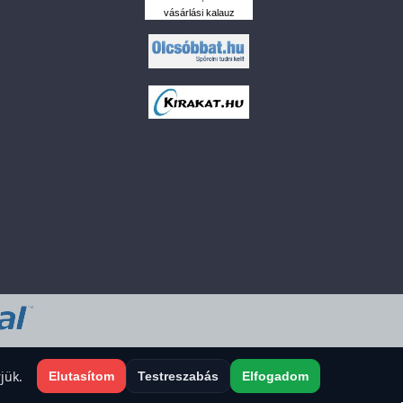
vásárlási kalauz
 a sütiket?
jük.
Elutasítom
Testreszabás
Elfogadom