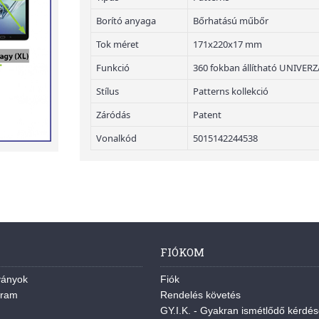
Borító anyaga
Bőrhatású műbőr
Tok méret
171x220x17 mm
Funkció
360 fokban állítható UNIVERZÁL
Stílus
Patterns kollekció
Záródás
Patent
Vonalkód
5015142244538
FIÓKOM
ványok
Fiók
gram
Rendelés követés
GY.I.K. - Gyakran ismétlődő kérdé