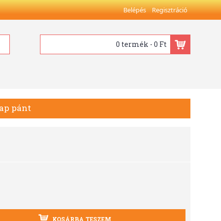
Belépés
Regisztráció
0 termék - 0 Ft
Map pánt
KOSÁRBA TESZEM