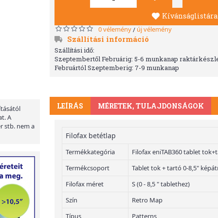
Kívánságlistára
0 vélemény
új vélemény
/
Szállítási információ
Szállítási idő:
Szeptembertől Februárig: 5-6 munkanap raktárkészle
Februártól Szeptemberig: 7-9 munkanap
LEÍRÁS
MÉRETEK, TULAJDONSÁGOK
ításától
t. A
er stb. nem a
Filofax betétlap
Termékkategória
Filofax eniTAB360 tablet tok+
Termékcsoport
Tablet tok + tartó 0-8,5" kép
Filofax méret
S (0 - 8,5 " tablethez)
Szín
Retro Map
Típus
Patterns