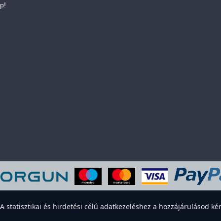
p!
eboldal sütiket használ a felhasználói élmény javítása érdekében. Elfogadod
statisztikai és hirdetési célú adatkezeléshez a hozzájárulásod kér
Elfogadom
Elutasítom