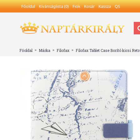
Főoldal
Kívánságlista (
0
)
Fiók
Kosár
Kassza
QS
Főoldal
Márka
Filofax
Filofax Tablet Case Borító kicsi Ret