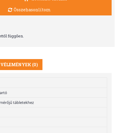
Összehasonlítom
ttől függően.
VÉLEMÉNYEK (0)
tartó
átmérőjű tábletekhez