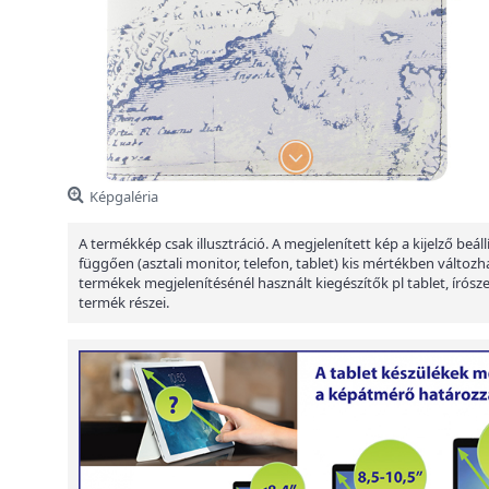
Képgaléria
A termékkép csak illusztráció. A megjelenített kép a kijelző beáll
függően (asztali monitor, telefon, tablet) kis mértékben változha
termékek megjelenítésénél használt kiegészítők pl tablet, írósz
termék részei.