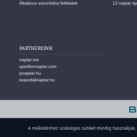
Általános szerződési feltételek
13 naptár tip
PARTNEREINK
naptar.net
speditornaptar.com
jonaptar.hu
kepesfalinaptar.hu
A w
A működéshez szükséges sütiket mindig használjuk. A 
Süti-beállítások megnyitása