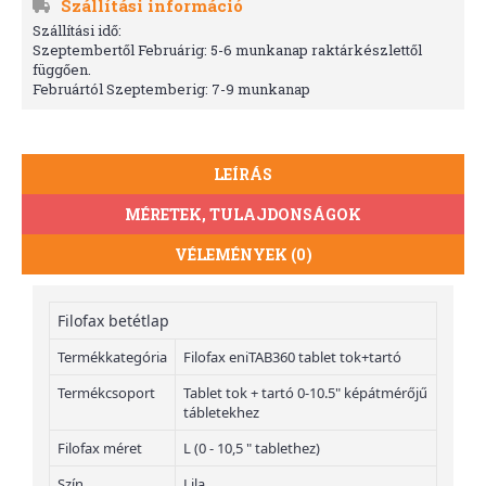
Szállítási információ
Szállítási idő:
Szeptembertől Februárig: 5-6 munkanap raktárkészlettől
függően.
Februártól Szeptemberig: 7-9 munkanap
LEÍRÁS
MÉRETEK, TULAJDONSÁGOK
VÉLEMÉNYEK (0)
Filofax betétlap
Termékkategória
Filofax eniTAB360 tablet tok+tartó
Termékcsoport
Tablet tok + tartó 0-10.5" képátmérőjű
tábletekhez
Filofax méret
L (0 - 10,5 " tablethez)
Szín
Lila