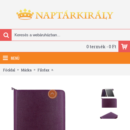
0 termék - 0 Ft
MENÜ
Főoldal
Márka
Filofax
Filofax Tablet Case borító nagy Pennybridge Zi