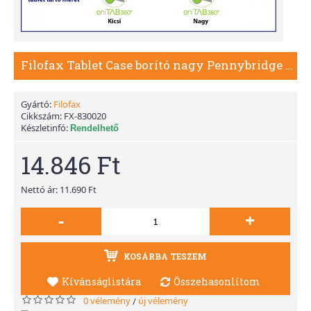
Filofax Tablet Case borító nagy Pennybridge Zip lila
Gyártó:
Filofax
Cikkszám:
FX-830020
Készletinfó:
Rendelhető
14.846 Ft
Nettó ár: 11.690 Ft
-
+
KOSÁRBA TESZEM
Kívánságlistára
Összehasonlítom
0 vélemény
új vélemény
/