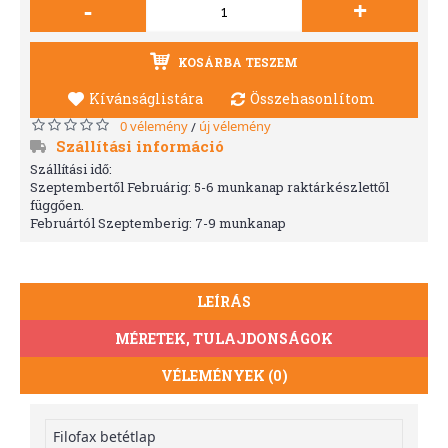
-
+
KOSÁRBA TESZEM
Kívánságlistára
Összehasonlítom
0 vélemény
új vélemény
/
Szállítási információ
Szállítási idő:
Szeptembertől Februárig: 5-6 munkanap raktárkészlettől
függően.
Februártól Szeptemberig: 7-9 munkanap
LEÍRÁS
MÉRETEK, TULAJDONSÁGOK
VÉLEMÉNYEK (0)
Filofax betétlap