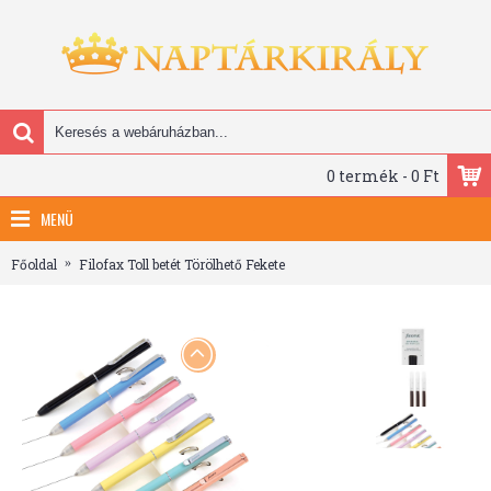
0 termék - 0 Ft
MENÜ
Főoldal
Filofax Toll betét Törölhető Fekete