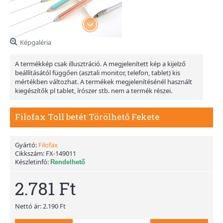
Képgaléria
A termékkép csak illusztráció. A megjelenített kép a kijelző
beállításától függően (asztali monitor, telefon, tablet) kis
mértékben változhat. A termékek megjelenítésénél használt
kiegészítők pl tablet, írószer stb. nem a termék részei.
Filofax Toll betét Törölhető Fekete
Gyártó:
Filofax
Cikkszám:
FX-149011
Készletinfó:
Rendelhető
2.781 Ft
Nettó ár: 2.190 Ft