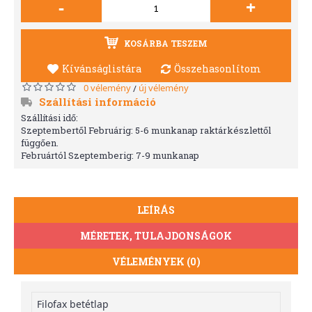
-
+
KOSÁRBA TESZEM
Kívánságlistára
Összehasonlítom
0 vélemény
új vélemény
/
Szállítási információ
Szállítási idő:
Szeptembertől Februárig: 5-6 munkanap raktárkészlettől
függően.
Februártól Szeptemberig: 7-9 munkanap
LEÍRÁS
MÉRETEK, TULAJDONSÁGOK
VÉLEMÉNYEK (0)
Filofax betétlap