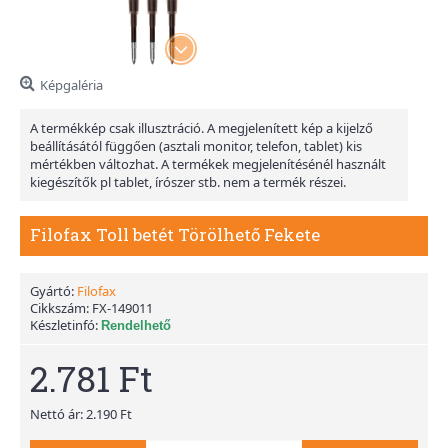
Képgaléria
A termékkép csak illusztráció. A megjelenített kép a kijelző
beállításától függően (asztali monitor, telefon, tablet) kis
mértékben változhat. A termékek megjelenítésénél használt
kiegészítők pl tablet, írószer stb. nem a termék részei.
Filofax Toll betét Törölhető Fekete
Gyártó:
Filofax
Cikkszám:
FX-149011
Készletinfó:
Rendelhető
2.781 Ft
Nettó ár: 2.190 Ft