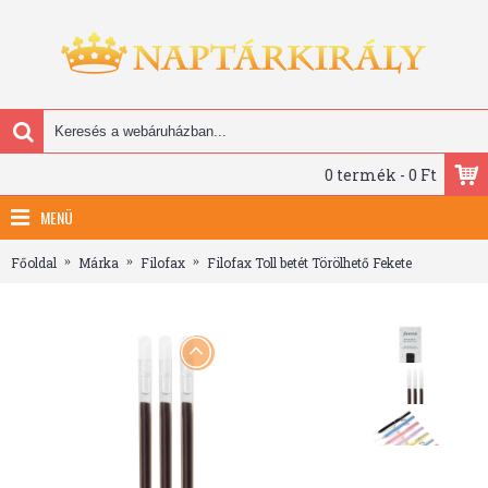
0 termék - 0 Ft
MENÜ
Főoldal
Márka
Filofax
Filofax Toll betét Törölhető Fekete