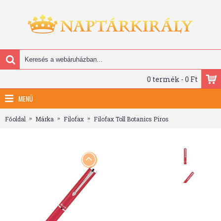
0 termék - 0 Ft
MENÜ
Főoldal
Márka
Filofax
Filofax Toll Botanics Piros