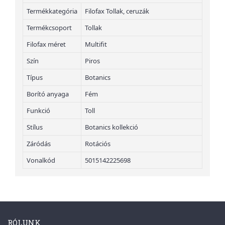
Termékkategória
Filofax Tollak, ceruzák
Termékcsoport
Tollak
Filofax méret
Multifit
Szín
Piros
Típus
Botanics
Borító anyaga
Fém
Funkció
Toll
Stílus
Botanics kollekció
Záródás
Rotációs
Vonalkód
5015142225698
RÓLUNK