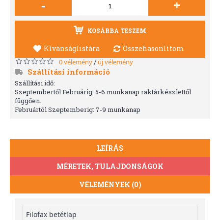
-
+
KOSÁRBA TESZEM
Kívánságlistára
Összehasonlítom
0 vélemény
új vélemény
/
Szállítási információ
Szállítási idő:
Szeptembertől Februárig: 5-6 munkanap raktárkészlettől
függően.
Februártól Szeptemberig: 7-9 munkanap
LEÍRÁS
MÉRETEK, TULAJDONSÁGOK
VÉLEMÉNYEK (0)
Filofax betétlap