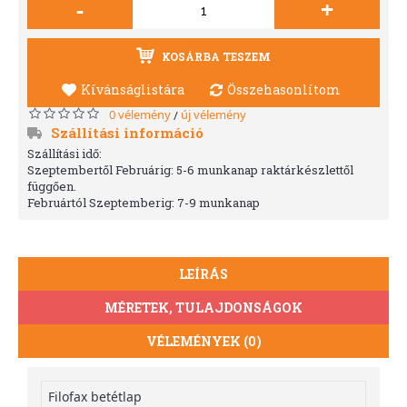
-
+
KOSÁRBA TESZEM
Kívánságlistára
Összehasonlítom
0 vélemény
új vélemény
/
Szállítási információ
Szállítási idő:
Szeptembertől Februárig: 5-6 munkanap raktárkészlettől
függően.
Februártól Szeptemberig: 7-9 munkanap
LEÍRÁS
MÉRETEK, TULAJDONSÁGOK
VÉLEMÉNYEK (0)
Filofax betétlap