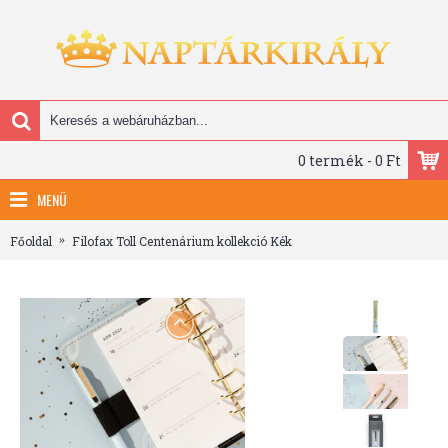
0 termék - 0 Ft
MENÜ
Főoldal
Filofax Toll Centenárium kollekció Kék