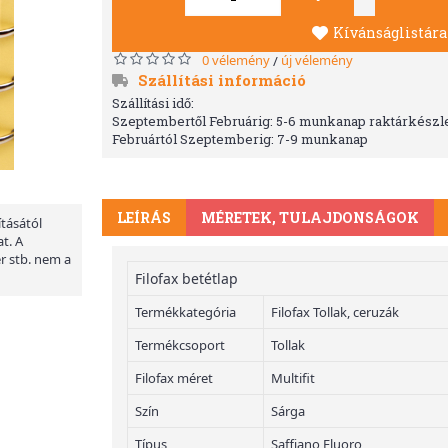
Kívánságlistára
0 vélemény
új vélemény
/
Szállítási információ
Szállítási idő:
Szeptembertől Februárig: 5-6 munkanap raktárkészle
Februártól Szeptemberig: 7-9 munkanap
LEÍRÁS
MÉRETEK, TULAJDONSÁGOK
ításától
t. A
er stb. nem a
Filofax betétlap
Termékkategória
Filofax Tollak, ceruzák
Termékcsoport
Tollak
Filofax méret
Multifit
Szín
Sárga
Típus
Saffiano Fluoro