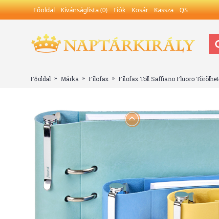
Főoldal
Kívánságlista (
0
)
Fiók
Kosár
Kassza
QS
Főoldal
Márka
Filofax
Filofax Toll Saffiano Fluoro Törölhe