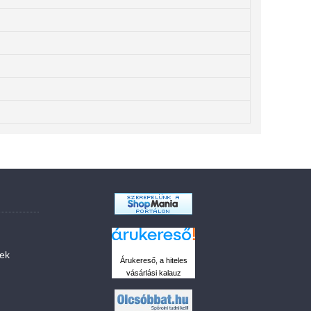
sek
Árukereső, a hiteles
vásárlási kalauz