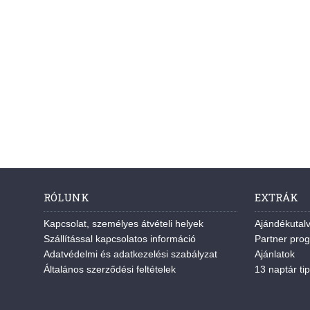
RÓLUNK
EXTRÁK
Kapcsolat, személyes átvételi helyek
Ajándékutal
Szállítással kapcsolatos információ
Partner pro
Adatvédelmi és adatkezelési szabályzat
Ajánlatok
Általános szerződési feltételek
13 naptár tip