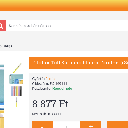
tő Sárga
Filofax Toll Saffiano Fluoro Törölhető 
Gyártó:
Filofax
Cikkszám:
FX-149111
Készletinfó:
Rendelhető
8.877 Ft
Nettó ár: 6.990 Ft
-
+