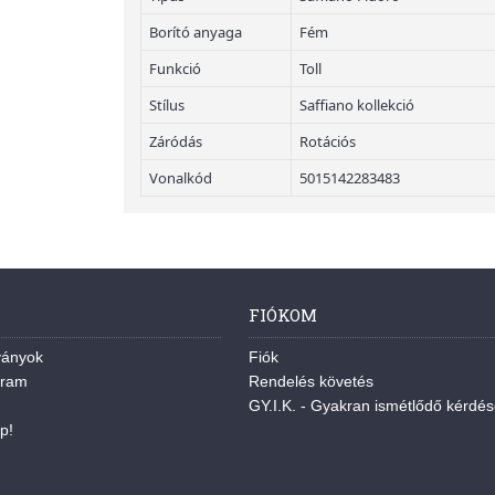
Borító anyaga
Fém
Funkció
Toll
Stílus
Saffiano kollekció
Záródás
Rotációs
Vonalkód
5015142283483
FIÓKOM
ványok
Fiók
gram
Rendelés követés
GY.I.K. - Gyakran ismétlődő kérdé
p!