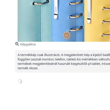
Képgaléria
A termékkép csak illusztráció. A megjelenített kép a kijelző beáll
függően (asztali monitor, telefon, tablet) kis mértékben változha
termékek megjelenítésénél használt kiegészítők pl tablet, írósz
termék részei.