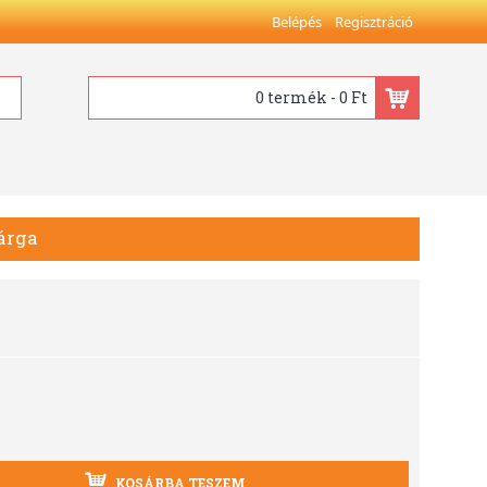
Belépés
Regisztráció
0 termék - 0 Ft
Sárga
KOSÁRBA TESZEM