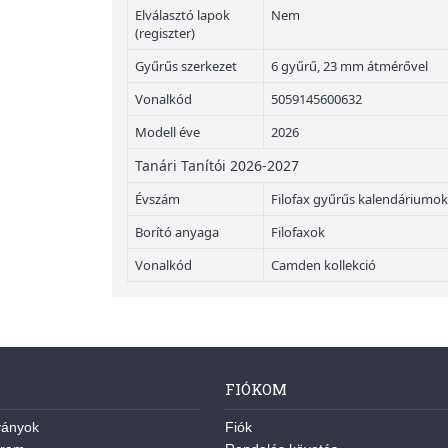
Elválasztó lapok
Nem
(regiszter)
Gyűrűs szerkezet
6 gyűrű, 23 mm átmérővel
Vonalkód
5059145600632
Modell éve
2026
Tanári Tanítói 2026-2027
Évszám
Filofax gyűrűs kalendáriumok
Borító anyaga
Filofaxok
Vonalkód
Camden kollekció
FIÓKOM
ványok
Fiók