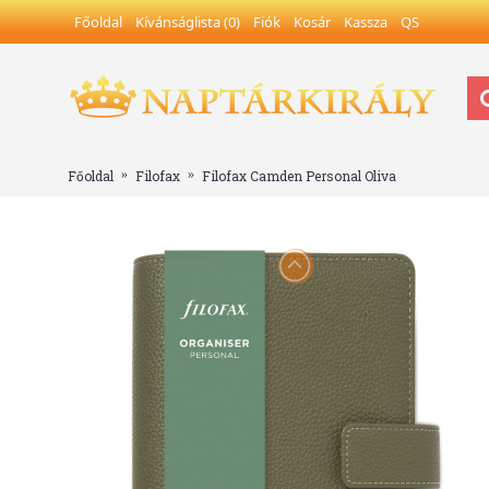
Főoldal
Kívánságlista (
0
)
Fiók
Kosár
Kassza
QS
Főoldal
Filofax
Filofax Camden Personal Oliva