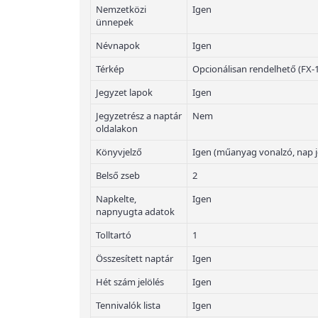
Nemzetközi
Igen
ünnepek
Névnapok
Igen
Térkép
Opcionálisan rendelhető (FX-
Jegyzet lapok
Igen
Jegyzetrész a naptár
Nem
oldalakon
Könyvjelző
Igen (műanyag vonalzó, nap j
Belső zseb
2
Napkelte,
Igen
napnyugta adatok
Tolltartó
1
Összesített naptár
Igen
Hét szám jelölés
Igen
Tennivalók lista
Igen