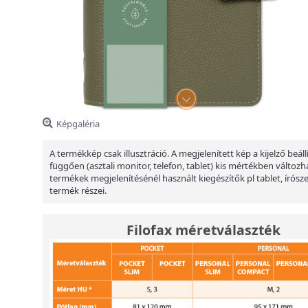
Képgaléria
A termékkép csak illusztráció. A megjelenített kép a kijelző beáll
függően (asztali monitor, telefon, tablet) kis mértékben változha
termékek megjelenítésénél használt kiegészítők pl tablet, írósz
termék részei.
Filofax méretválaszték