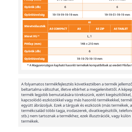
A folyamatos termékfejlesztés következtében a termék jellemző
beltartalma változhat, illetve eltérhet a megjelenítettől. A képe
termék legjobb bemutatására törekszünk, ezért kiegészítőkkel,
kapcsolódó eszközökkel vagy más hasonló termékekkel, termé
együtt ábrázoljuk. Ezek a tárgyak és eszközök (más termékek, a
termékcsalád többi tagja, irodaszerek, divatkiegészítők, telefon
stb.) nem tartoznak a termékhez, ezek illusztrációk, vagy külön
termékek.