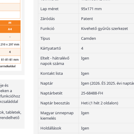
Lap méret
95x171 mm
Záródás
Patent
Funkció
Kivehető gyűrűs szerkezet
Típus
Camden
Kártyatartó
4
Eltelt - hátralévő
Igen
napok száma
Kontakt lista
Igen
Naptár
Igen (2026. ÉS 2025. évi naptá
je és
peken a
Naptárbetét
25-68488-FH
 funkcióhoz
kcsaláddal
Naptár beosztás
Heti (1 hét 2 oldalon)
ok, tabletek,
Magyar ünnepnap
Igen
 rendelhető
kiemelés
Holdállások
Igen