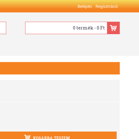
Belépés
Regisztráció
0 termék - 0 Ft
KOSÁRBA TESZEM