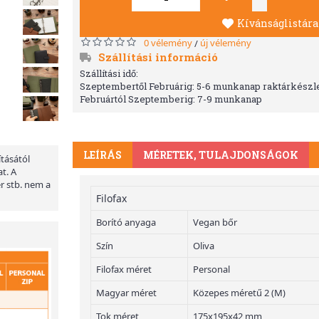
Kívánságlistára
0 vélemény
új vélemény
/
Szállítási információ
Szállítási idő:
Szeptembertől Februárig: 5-6 munkanap raktárkészle
Februártól Szeptemberig: 7-9 munkanap
LEÍRÁS
MÉRETEK, TULAJDONSÁGOK
ításától
t. A
er stb. nem a
Filofax
Borító anyaga
Vegan bőr
Szín
Oliva
Filofax méret
Personal
Magyar méret
Közepes méretű 2 (M)
Tok méret
175x195x42 mm