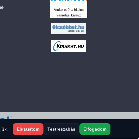
sek
Árukereső, a hiteles
vásárlási kalauz
 a sütiket?
jük.
Elutasítom
Testreszabás
Elfogadom