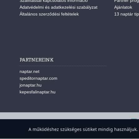
Szállítással kapcsolatos információ
Partner pro
Adatvédelmi és adatkezelési szabályzat
Ajánlatok
Általános szerződési feltételek
13 naptár tip
PARTNEREINK
naptar.net
speditornaptar.com
jonaptar.hu
kepesfalinaptar.hu
A w
A működéshez szükséges sütiket mindig használjuk. A 