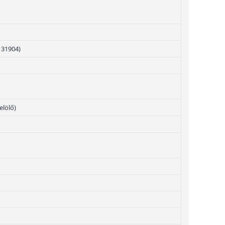
131904)
elölő)