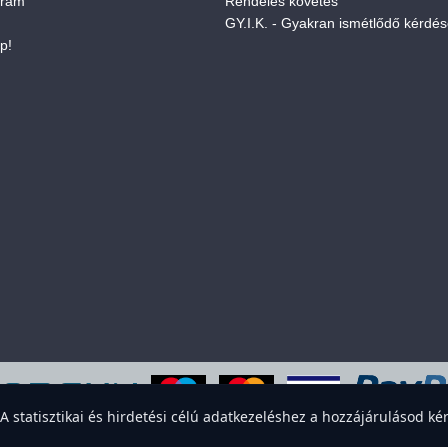
gram
Rendelés követés
GY.I.K. - Gyakran ismétlődő kérdé
p!
eboldal sütiket használ a felhasználói élmény javítása érdekében. Elfogadod
statisztikai és hirdetési célú adatkezeléshez a hozzájárulásod kér
Elfogadom
Elutasítom