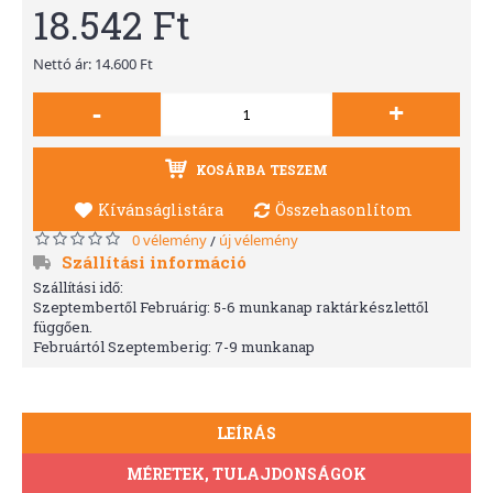
18.542 Ft
Nettó ár: 14.600 Ft
-
+
KOSÁRBA TESZEM
Kívánságlistára
Összehasonlítom
0 vélemény
új vélemény
/
Szállítási információ
Szállítási idő:
Szeptembertől Februárig: 5-6 munkanap raktárkészlettől
függően.
Februártól Szeptemberig: 7-9 munkanap
LEÍRÁS
MÉRETEK, TULAJDONSÁGOK