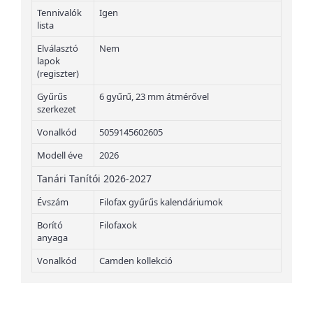
Tennivalók
Igen
lista
Elválasztó
Nem
lapok
(regiszter)
Gyűrűs
6 gyűrű, 23 mm átmérővel
szerkezet
Vonalkód
5059145602605
Modell éve
2026
Tanári Tanítói 2026-2027
Évszám
Filofax gyűrűs kalendáriumok
Borító
Filofaxok
anyaga
Vonalkód
Camden kollekció