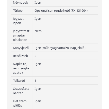
Névnapok
Igen
Térkép
Opcionálisan rendelhető (FX-131904)
Jegyzet
Igen
lapok
Jegyzetrész
Nem
a naptár
oldalakon
Könyvjelző
Igen (műanyag vonalzó, nap jelölő)
Belső zseb
2
Napkelte,
Igen
napnyugta
adatok
Tolltartó
1
Összesített
Igen
naptár
Hét szám
Igen
jelölés