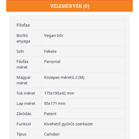
VÉLEMÉNYEK (0)
Filofax
Borító
Vegan bőr
anyaga
Szín
Fekete
Filofax
Personal
méret
Magyar
Közepes méretű 2 (M)
méret
Tok méret
175x195x42 mm
Lap méret
95x171 mm
Záródás
Patent
Funkció
Kivehető gyűrűs szerkezet
Típus
Camden