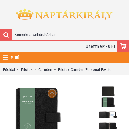
0 termék - 0 Ft
MENÜ
Főoldal
Filofax
Camden
Filofax Camden Personal Fekete