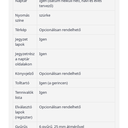
Naptár
Igen (dátum nélküli heti, havi és éves
tervező)
Nyomás
szürke
színe
Térkép
Opcionálisan rendelhető
Jegyzet
Igen
lapok
Jegyzetrész
Igen
a naptár
oldalakon
Könyvjelző
Opcionálisan rendelhető
Tolltartó
Igen (a gerincen)
Tennivalók
Igen
lista
Elválasztó
Opcionálisan rendelhető
lapok
(regiszter)
Gyűrűs
6 gyűrű, 25 mm átmérővel