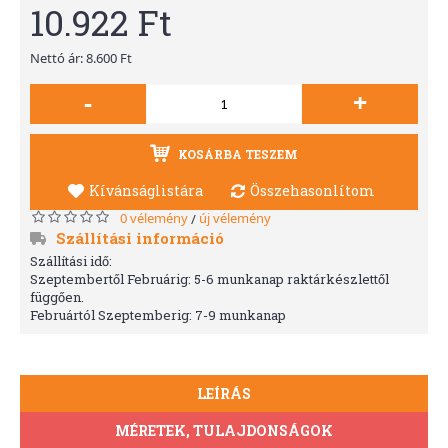
10.922 Ft
Nettó ár: 8.600 Ft
-
+
KOSÁRBA TESZEM
Kívánságlistára
Összehasonlítom
0 vélemény
új vélemény
/
Szállítási információ
Szállítási idő:
Szeptembertől Februárig: 5-6 munkanap raktárkészlettől
függően.
Februártól Szeptemberig: 7-9 munkanap
LEÍRÁS
MÉRETEK, TULAJDONSÁGOK