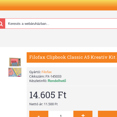
Filofax Clipbook Classic A5 Kreatív Kit
Gyártó:
Filofax
Cikkszám:
FX-145033
Készletinfó:
Rendelhető
14.605 Ft
Nettó ár: 11.500 Ft
-
+