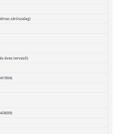
almas zárószalag)
 és éves tervező)
341904)
343609)