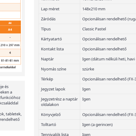
Lap méret
148x210 mm
Záródás
Opcionálisan rendelhető (rug
Típus
Classic Pastel
Kártyatartó
Opcionálisan rendelhető
Kontakt lista
Opcionálisan rendelhető
Naptár
Igen (dátum nélküli heti, havi
Nyomás színe
szürke
Térkép
Opcionálisan rendelhető (FX-
je és
Jegyzet lapok
Igen
peken a
 funkcióhoz
Jegyzetrész a naptár
Igen
kcsaláddal
oldalakon
ok, tabletek,
Könyvjelző
Opcionálisan rendelhető (FX-
 rendelhető
Tolltartó
Igen (a gerincen)
Tennivalók lista
Igen