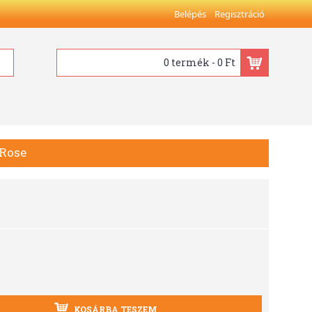
Belépés
Regisztráció
0 termék - 0 Ft
 Rose
KOSÁRBA TESZEM