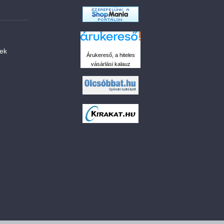
sek
Árukereső, a hiteles
vásárlási kalauz