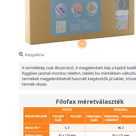
Képgaléria
A termékkép csak illusztráció. A megjelenített kép a kijelző beáll
függően (asztali monitor, telefon, tablet) kis mértékben változha
termékek megjelenítésénél használt kiegészítők pl tablet, írósz
termék részei.
Filofax méretválaszték