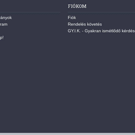
FIÓKOM
ványok
Fiók
gram
Rendelés követés
GY.I.K. - Gyakran ismétlődő kérdé
p!