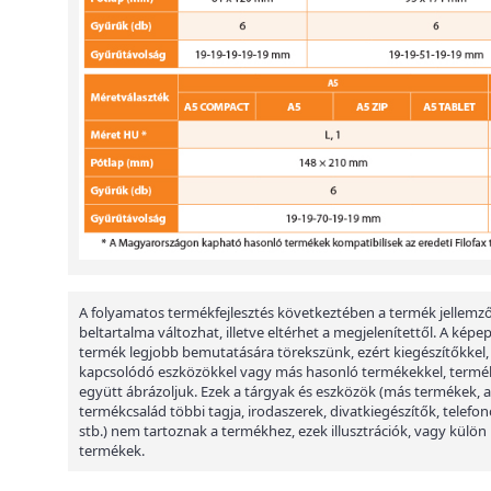
A folyamatos termékfejlesztés következtében a termék jellemző
beltartalma változhat, illetve eltérhet a megjelenítettől. A képe
termék legjobb bemutatására törekszünk, ezért kiegészítőkkel,
kapcsolódó eszközökkel vagy más hasonló termékekkel, termé
együtt ábrázoljuk. Ezek a tárgyak és eszközök (más termékek, a
termékcsalád többi tagja, irodaszerek, divatkiegészítők, telefon
stb.) nem tartoznak a termékhez, ezek illusztrációk, vagy külön
termékek.