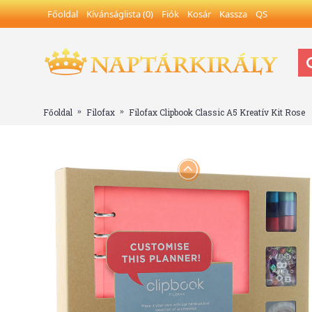
Főoldal
Kívánságlista (
0
)
Fiók
Kosár
Kassza
QS
Főoldal
Filofax
Filofax Clipbook Classic A5 Kreatív Kit Rose