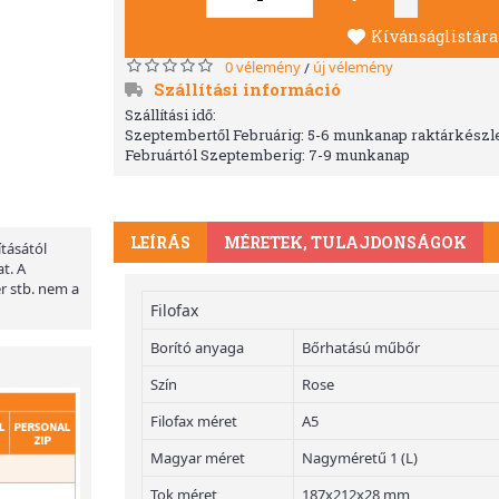
Kívánságlistára
0 vélemény
új vélemény
/
Szállítási információ
Szállítási idő:
Szeptembertől Februárig: 5-6 munkanap raktárkészle
Februártól Szeptemberig: 7-9 munkanap
LEÍRÁS
MÉRETEK, TULAJDONSÁGOK
ításától
t. A
er stb. nem a
Filofax
Borító anyaga
Bőrhatású műbőr
Szín
Rose
Filofax méret
A5
Magyar méret
Nagyméretű 1 (L)
Tok méret
187x212x28 mm