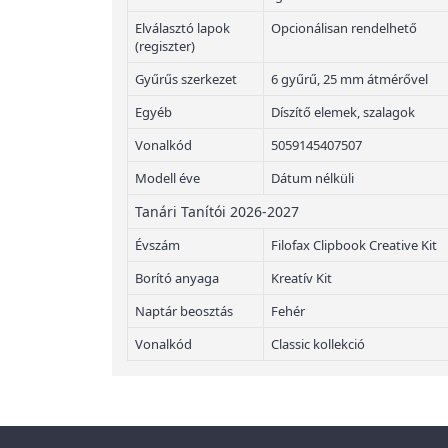
Elválasztó lapok
Opcionálisan rendelhető
(regiszter)
Gyűrűs szerkezet
6 gyűrű, 25 mm átmérővel
Egyéb
Díszítő elemek, szalagok
Vonalkód
5059145407507
Modell éve
Dátum nélküli
Tanári Tanítói 2026-2027
Évszám
Filofax Clipbook Creative Kit
Borító anyaga
Kreatív Kit
Naptár beosztás
Fehér
Vonalkód
Classic kollekció