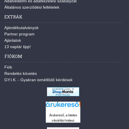
Adatvédelmi és adatkezelési szabályzat
Általános szerződési feltételek
EXTRÁK
Ajándékutalványok
Partner program
Ajánlatok
13 naptár tipp!
FIÓKOM
Fiók
Rendelés követés
GY.I.K. - Gyakran ismétlődő kérdések
Árukereső, a hiteles
vásárlási kalauz