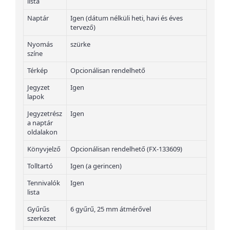
lista
Naptár
Igen (dátum nélküli heti, havi és éves
tervező)
Nyomás
szürke
színe
Térkép
Opcionálisan rendelhető
Jegyzet
Igen
lapok
Jegyzetrész
Igen
a naptár
oldalakon
Könyvjelző
Opcionálisan rendelhető (FX-133609)
Tolltartó
Igen (a gerincen)
Tennivalók
Igen
lista
Gyűrűs
6 gyűrű, 25 mm átmérővel
szerkezet