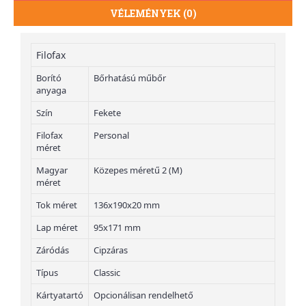
VÉLEMÉNYEK (0)
Filofax
Borító
Bőrhatású műbőr
anyaga
Szín
Fekete
Filofax
Personal
méret
Magyar
Közepes méretű 2 (M)
méret
Tok méret
136x190x20 mm
Lap méret
95x171 mm
Záródás
Cipzáras
Típus
Classic
Kártyatartó
Opcionálisan rendelhető