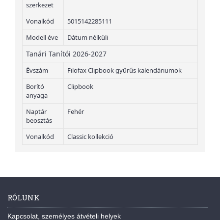
szerkezet
Vonalkód
5015142285111
Modell éve
Dátum nélküli
Tanári Tanítói 2026-2027
Évszám
Filofax Clipbook gyűrűs kalendáriumok
Borító
Clipbook
anyaga
Naptár
Fehér
beosztás
Vonalkód
Classic kollekció
RÓLUNK
Kapcsolat, személyes átvételi helyek