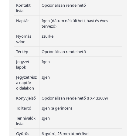
Kontakt
Opcionálisan rendelhető
lista
Naptár
Igen (dátum nélküli heti, havi és éves
tervező)
Nyomás
szürke
színe
Térkép
Opcionálisan rendelhető
Jegyzet
Igen
lapok
Jegyzetrész
Igen
a naptár
oldalakon
Könyvjelző
Opcionálisan rendelhető (FX-133609)
Tolltartó
Igen (a gerincen)
Tennivalók
Igen
lista
Gyűrűs
6 gyűrű, 25 mm átmérővel