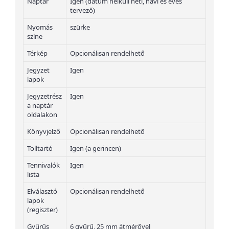
Naptár
Igen (dátum nélküli heti, havi és éves
tervező)
Nyomás
szürke
színe
Térkép
Opcionálisan rendelhető
Jegyzet
Igen
lapok
Jegyzetrész
Igen
a naptár
oldalakon
Könyvjelző
Opcionálisan rendelhető
Tolltartó
Igen (a gerincen)
Tennivalók
Igen
lista
Elválasztó
Opcionálisan rendelhető
lapok
(regiszter)
Gyűrűs
6 gyűrű, 25 mm átmérővel