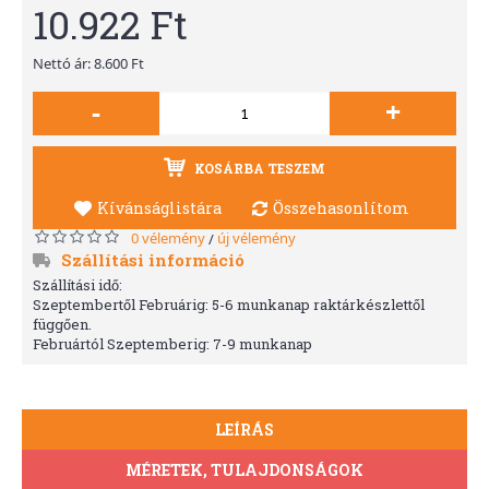
10.922 Ft
Nettó ár: 8.600 Ft
-
+
KOSÁRBA TESZEM
Kívánságlistára
Összehasonlítom
0 vélemény
új vélemény
/
Szállítási információ
Szállítási idő:
Szeptembertől Februárig: 5-6 munkanap raktárkészlettől
függően.
Februártól Szeptemberig: 7-9 munkanap
LEÍRÁS
MÉRETEK, TULAJDONSÁGOK