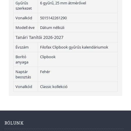
Gyűrűs
6 gyűrű, 25 mm átmérővel
szerkezet
Vonalkód
5015142261290
Modell éve
Dátum nélküli
Tanári Tanítói 2026-2027
Évszám
Filofax Clipbook gyűrűs kalendáriumok
Borító
Clipbook
anyaga
Naptár
Fehér
beosztás
Vonalkód
Classic kollekció
RÓLUNK