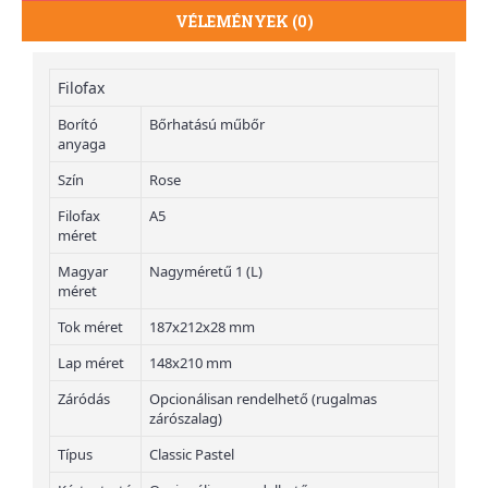
VÉLEMÉNYEK (0)
Filofax
Borító
Bőrhatású műbőr
anyaga
Szín
Rose
Filofax
A5
méret
Magyar
Nagyméretű 1 (L)
méret
Tok méret
187x212x28 mm
Lap méret
148x210 mm
Záródás
Opcionálisan rendelhető (rugalmas
zárószalag)
Típus
Classic Pastel