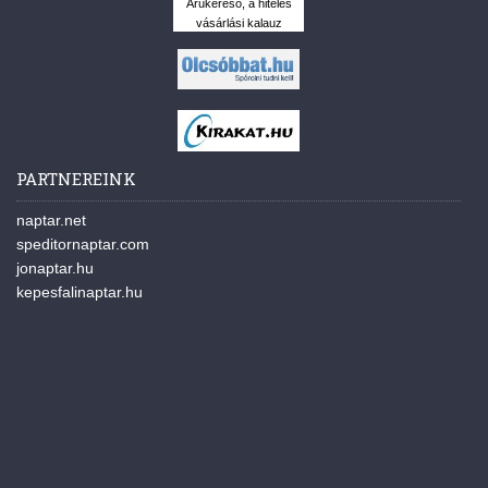
Árukereső, a hiteles
vásárlási kalauz
PARTNEREINK
naptar.net
speditornaptar.com
jonaptar.hu
kepesfalinaptar.hu