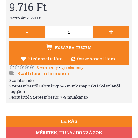
9.716 Ft
Nettó ár: 7.650 Ft
-
+
KOSÁRBA TESZEM
Kívánságlistára
Összehasonlítom
0 vélemény
új vélemény
/
Szállítási információ
Szállítási idő:
Szeptembertől Februárig: 5-6 munkanap raktárkészlettől
függően.
Februártól Szeptemberig: 7-9 munkanap
LEÍRÁS
MÉRETEK, TULAJDONSÁGOK