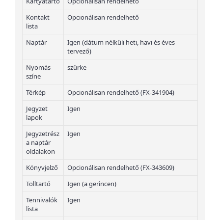
Kártyatartó
Opcionálisan rendelhető
Kontakt
Opcionálisan rendelhető
lista
Naptár
Igen (dátum nélküli heti, havi és éves
tervező)
Nyomás
szürke
színe
Térkép
Opcionálisan rendelhető (FX-341904)
Jegyzet
Igen
lapok
Jegyzetrész
Igen
a naptár
oldalakon
Könyvjelző
Opcionálisan rendelhető (FX-343609)
Tolltartó
Igen (a gerincen)
Tennivalók
Igen
lista