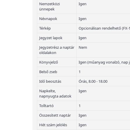
Nemzetközi
Igen
ünnepek
Névnapok
Igen
Térkép
Opcionálisan rendelhető (FX-
Jegyzet lapok
Igen
Jegyzetrész a naptár
Nem
oldalakon
Könyvjelző
Igen (műanyag vonalzó, nap j
Belső zseb
1
Idő beosztás
Órás, 8.00 - 18.00
Napkelte,
Igen
napnyugta adatok
Tolltartó
1
Összesített naptár
Igen
Hét szám jelölés
Igen