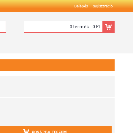
Belépés
Regisztráció
0 termék - 0 Ft
KOSÁRBA TESZEM