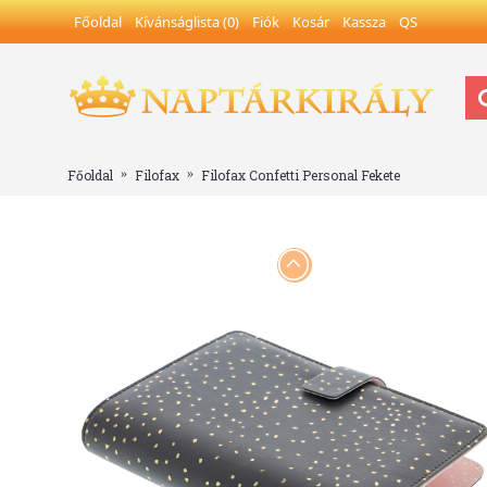
Főoldal
Kívánságlista (
0
)
Fiók
Kosár
Kassza
QS
Főoldal
Filofax
Filofax Confetti Personal Fekete