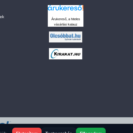
sek
Árukereső, a hiteles
vásárlási kalauz
 a sütiket?