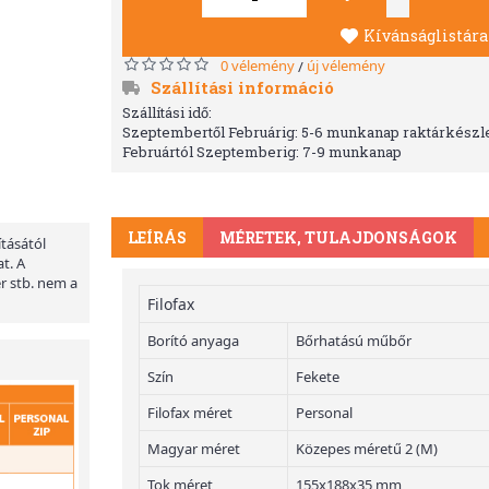
Kívánságlistára
0 vélemény
új vélemény
/
Szállítási információ
Szállítási idő:
Szeptembertől Februárig: 5-6 munkanap raktárkészle
Februártól Szeptemberig: 7-9 munkanap
LEÍRÁS
MÉRETEK, TULAJDONSÁGOK
ításától
t. A
er stb. nem a
Filofax
Borító anyaga
Bőrhatású műbőr
Szín
Fekete
Filofax méret
Personal
Magyar méret
Közepes méretű 2 (M)
Tok méret
155x188x35 mm