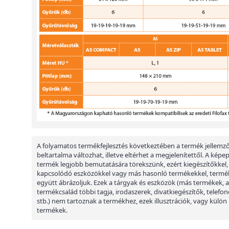
A folyamatos termékfejlesztés következtében a termék jellemző
beltartalma változhat, illetve eltérhet a megjelenítettől. A képe
termék legjobb bemutatására törekszünk, ezért kiegészítőkkel,
kapcsolódó eszközökkel vagy más hasonló termékekkel, termé
együtt ábrázoljuk. Ezek a tárgyak és eszközök (más termékek, a
termékcsalád többi tagja, irodaszerek, divatkiegészítők, telefon
stb.) nem tartoznak a termékhez, ezek illusztrációk, vagy külön
termékek.