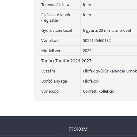
Tennivalók lista
Igen
Elválasztó lapok
Igen
(regiszter)
Gyűrűs szerkezet
6 gyűrű, 23 mm átmérővel
Vonalkód
5059145460182
Modell éve
2026
Tanári Tanítói 2026-2027
Évszám
Filofax gyűrűs kalendáriumok
Borító anyaga
Filofaxok
Vonalkód
Confetti kollekció
FIÓKOM