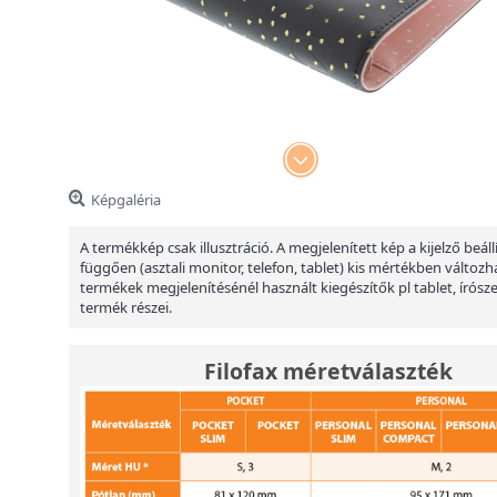
Képgaléria
A termékkép csak illusztráció. A megjelenített kép a kijelző beáll
függően (asztali monitor, telefon, tablet) kis mértékben változha
termékek megjelenítésénél használt kiegészítők pl tablet, írósz
termék részei.
Filofax méretválaszték