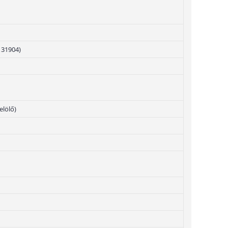
131904)
elölő)