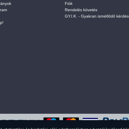
ványok
Fiók
gram
Rendelés követés
GY.I.K. - Gyakran ismétlődő kérdé
p!
eboldal sütiket használ a felhasználói élmény javítása érdekében. Elfogadod