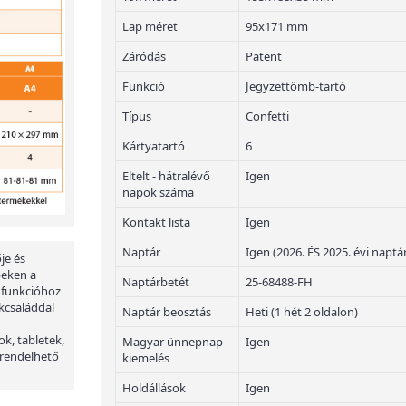
Lap méret
95x171 mm
Záródás
Patent
Funkció
Jegyzettömb-tartó
Típus
Confetti
Kártyatartó
6
Eltelt - hátralévő
Igen
napok száma
Kontakt lista
Igen
Naptár
Igen (2026. ÉS 2025. évi naptá
je és
peken a
Naptárbetét
25-68488-FH
 funkcióhoz
kcsaláddal
Naptár beosztás
Heti (1 hét 2 oldalon)
ok, tabletek,
Magyar ünnepnap
Igen
 rendelhető
kiemelés
Holdállások
Igen