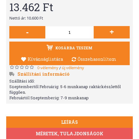
13.462 Ft
Nettó ár: 10.600 Ft
-
+
KOSÁRBA TESZEM
Kívánságlistára
Összehasonlítom
0 vélemény
új vélemény
/
Szállítási információ
Szállítási idő:
Szeptembertől Februárig: 5-6 munkanap raktárkészlettől
függően.
Februártól Szeptemberig: 7-9 munkanap
LEÍRÁS
MÉRETEK, TULAJDONSÁGOK