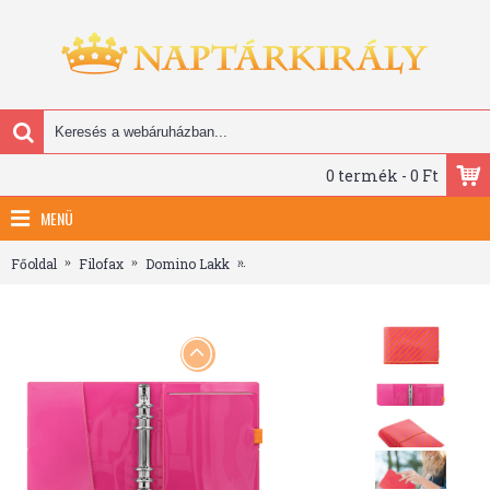
0 termék - 0 Ft
MENÜ
Főoldal
Filofax
Domino Lakk
Filofax Domino Lakk A5 Narancs-Pin