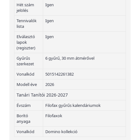
Hét szám
Igen
jelölés
Tennivalók
Igen
lista
Elválasztó
Igen
lapok
(regiszter)
Gyűrűs
6 gyűrű, 30 mm átmérővel
szerkezet
Vonalkód
5015142261382
Modell éve
2026
Tanári Tanítói 2026-2027
Évszám
Filofax gyűrűs kalendáriumok
Borító
Filofaxok
anyaga
Vonalkód
Domino kollekció