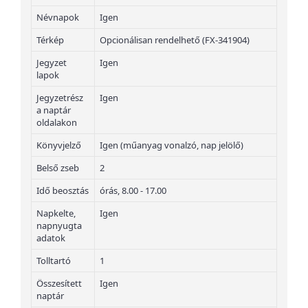
Névnapok
Igen
Térkép
Opcionálisan rendelhető (FX-341904)
Jegyzet
Igen
lapok
Jegyzetrész
Igen
a naptár
oldalakon
Könyvjelző
Igen (műanyag vonalzó, nap jelölő)
Belső zseb
2
Idő beosztás
órás, 8.00 - 17.00
Napkelte,
Igen
napnyugta
adatok
Tolltartó
1
Összesített
Igen
naptár