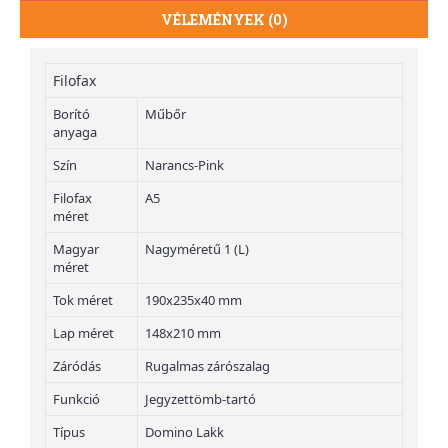
VÉLEMÉNYEK (0)
Filofax
Borító
Műbőr
anyaga
Szín
Narancs-Pink
Filofax
A5
méret
Magyar
Nagyméretű 1 (L)
méret
Tok méret
190x235x40 mm
Lap méret
148x210 mm
Záródás
Rugalmas zárószalag
Funkció
Jegyzettömb-tartó
Típus
Domino Lakk