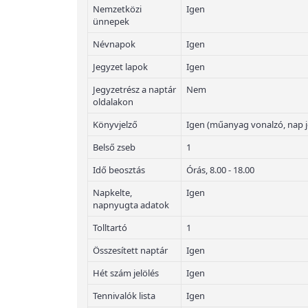
Nemzetközi
Igen
ünnepek
Névnapok
Igen
Jegyzet lapok
Igen
Jegyzetrész a naptár
Nem
oldalakon
Könyvjelző
Igen (műanyag vonalzó, nap j
Belső zseb
1
Idő beosztás
Órás, 8.00 - 18.00
Napkelte,
Igen
napnyugta adatok
Tolltartó
1
Összesített naptár
Igen
Hét szám jelölés
Igen
Tennivalók lista
Igen