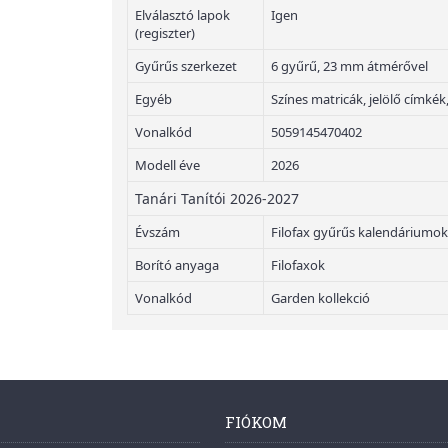
Elválasztó lapok
Igen
(regiszter)
Gyűrűs szerkezet
6 gyűrű, 23 mm átmérővel
Egyéb
Színes matricák, jelölő címkék, 
Vonalkód
5059145470402
Modell éve
2026
Tanári Tanítói 2026-2027
Évszám
Filofax gyűrűs kalendáriumok
Borító anyaga
Filofaxok
Vonalkód
Garden kollekció
FIÓKOM