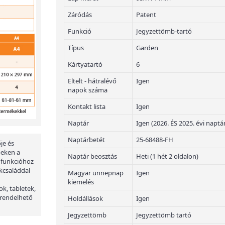
Záródás
Patent
Funkció
Jegyzettömb-tartó
Típus
Garden
Kártyatartó
6
Eltelt - hátralévő
Igen
napok száma
Kontakt lista
Igen
Naptár
Igen (2026. ÉS 2025. évi naptá
Naptárbetét
25-68488-FH
je és
peken a
Naptár beosztás
Heti (1 hét 2 oldalon)
 funkcióhoz
kcsaláddal
Magyar ünnepnap
Igen
kiemelés
ok, tabletek,
 rendelhető
Holdállások
Igen
Jegyzettömb
Jegyzettömb tartó