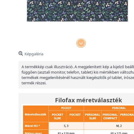
Képgaléria
A termékkép csak illusztráció. A megjelenített kép a kijelző beáll
függően (asztali monitor, telefon, tablet) kis mértékben változha
termékek megjelenítésénél használt kiegészítők pl tablet, írósz
termék részei.
Filofax méretválaszték