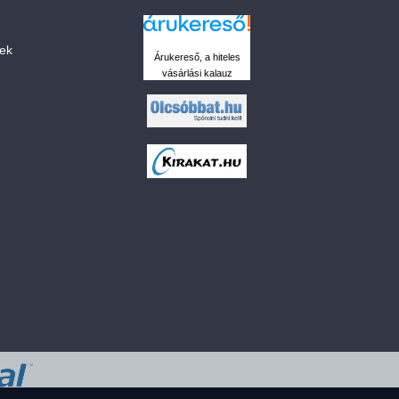
sek
Árukereső, a hiteles
vásárlási kalauz