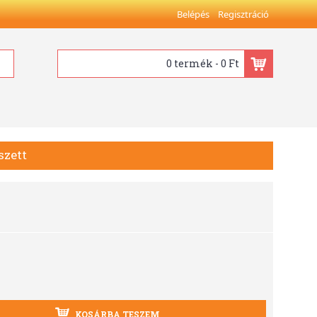
Belépés
Regisztráció
0 termék - 0 Ft
szett
KOSÁRBA TESZEM