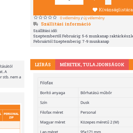
Kívánságlistára
0 vélemény
új vélemény
/
Szállítási információ
Szállítási idő:
Szeptembertől Februárig: 5-6 munkanap raktárkészle
Februártól Szeptemberig: 7-9 munkanap
LEÍRÁS
MÉRETEK, TULAJDONSÁGOK
ításától
t. A
er stb. nem a
Filofax
Borító anyaga
Bőrhatású műbőr
Szín
Dusk
Filofax méret
Personal
Magyar méret
Közepes méretű 2 (M)
Lap méret
95x171 mm