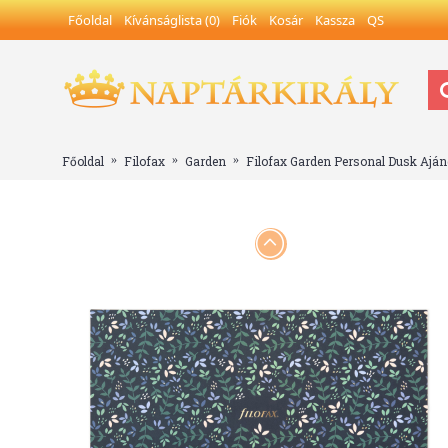
Főoldal
Kívánságlista (
0
)
Fiók
Kosár
Kassza
QS
Főoldal
Filofax
Garden
Filofax Garden Personal Dusk Aján