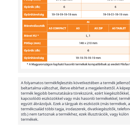
A folyamatos termékfejlesztés következtében a termék jellemző
beltartalma változhat, illetve eltérhet a megjelenítettől. A képe
termék legjobb bemutatására törekszünk, ezért kiegészítőkkel,
kapcsolódó eszközökkel vagy más hasonló termékekkel, termé
együtt ábrázoljuk. Ezek a tárgyak és eszközök (más termékek, a
termékcsalád többi tagja, irodaszerek, divatkiegészítők, telefon
stb.) nem tartoznak a termékhez, ezek illusztrációk, vagy külön
termékek.