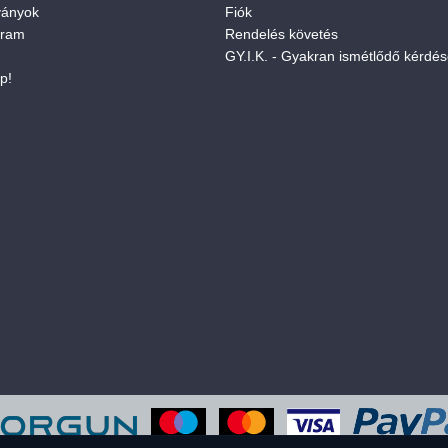
ványok
Fiók
gram
Rendelés követés
GY.I.K. - Gyakran ismétlődő kérdé
p!