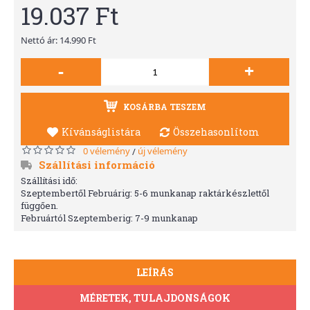
19.037 Ft
Nettó ár: 14.990 Ft
-
+
KOSÁRBA TESZEM
Kívánságlistára
Összehasonlítom
0 vélemény
új vélemény
/
Szállítási információ
Szállítási idő:
Szeptembertől Februárig: 5-6 munkanap raktárkészlettől
függően.
Februártól Szeptemberig: 7-9 munkanap
LEÍRÁS
MÉRETEK, TULAJDONSÁGOK