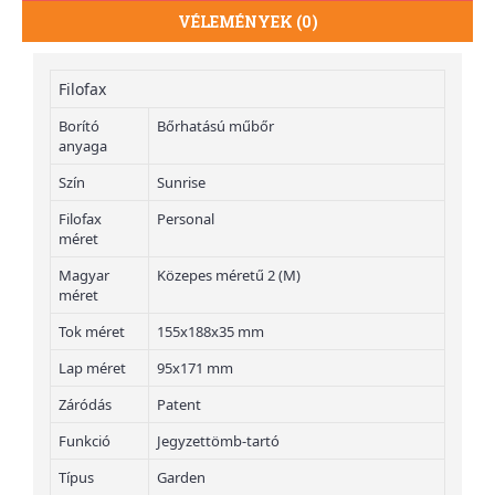
VÉLEMÉNYEK (0)
Filofax
Borító
Bőrhatású műbőr
anyaga
Szín
Sunrise
Filofax
Personal
méret
Magyar
Közepes méretű 2 (M)
méret
Tok méret
155x188x35 mm
Lap méret
95x171 mm
Záródás
Patent
Funkció
Jegyzettömb-tartó
Típus
Garden