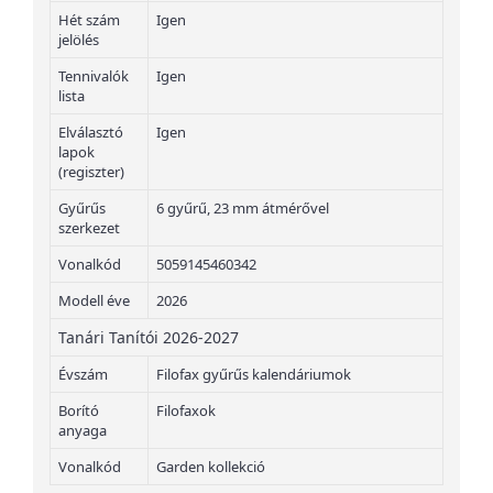
Hét szám
Igen
jelölés
Tennivalók
Igen
lista
Elválasztó
Igen
lapok
(regiszter)
Gyűrűs
6 gyűrű, 23 mm átmérővel
szerkezet
Vonalkód
5059145460342
Modell éve
2026
Tanári Tanítói 2026-2027
Évszám
Filofax gyűrűs kalendáriumok
Borító
Filofaxok
anyaga
Vonalkód
Garden kollekció