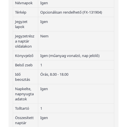
Névnapok
Igen
Térkép
Opcionálisan rendelhető (FX-131904)
Jegyzet
Igen
lapok
Jegyzetrész
Nem
a naptár
oldalakon
Könyvjelző
Igen (műanyag vonalzó, nap jelölő)
Belső zseb
1
Idő
Órás, 8.00 - 18.00
beosztás
Napkelte,
Igen
napnyugta
adatok
Tolltartó
1
Összesített
Igen
naptár