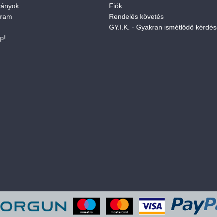
ványok
Fiók
gram
Rendelés követés
GY.I.K. - Gyakran ismétlődő kérdé
p!