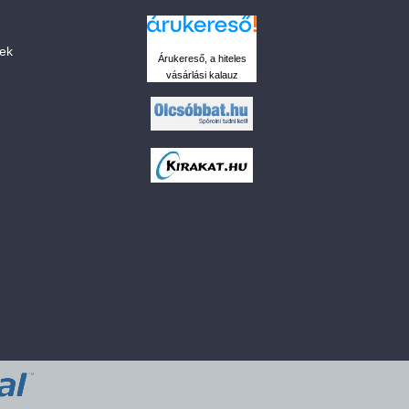
sek
Árukereső, a hiteles
vásárlási kalauz