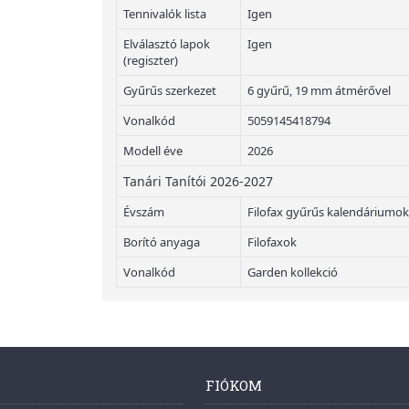
Tennivalók lista
Igen
Elválasztó lapok
Igen
(regiszter)
Gyűrűs szerkezet
6 gyűrű, 19 mm átmérővel
Vonalkód
5059145418794
Modell éve
2026
Tanári Tanítói 2026-2027
Évszám
Filofax gyűrűs kalendáriumok
Borító anyaga
Filofaxok
Vonalkód
Garden kollekció
FIÓKOM