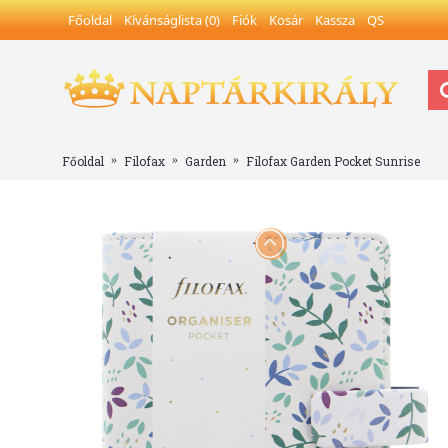
Főoldal
Kívánságlista (
0
)
Fiók
Kosár
Kassza
QS
Főoldal
Filofax
Garden
Filofax Garden Pocket Sunrise