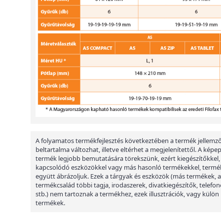
A folyamatos termékfejlesztés következtében a termék jellemző
beltartalma változhat, illetve eltérhet a megjelenítettől. A képe
termék legjobb bemutatására törekszünk, ezért kiegészítőkkel,
kapcsolódó eszközökkel vagy más hasonló termékekkel, termé
együtt ábrázoljuk. Ezek a tárgyak és eszközök (más termékek, a
termékcsalád többi tagja, irodaszerek, divatkiegészítők, telefon
stb.) nem tartoznak a termékhez, ezek illusztrációk, vagy külön
termékek.