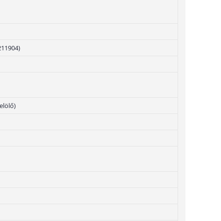
211904)
elölő)