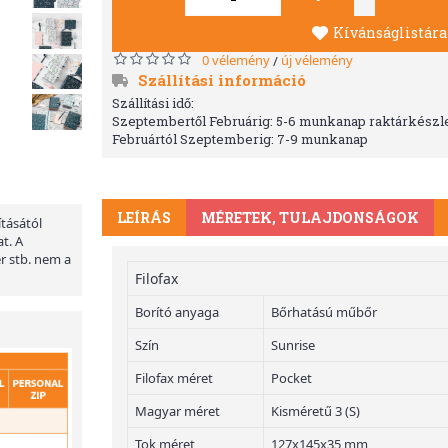
Kívánságlistára
0 vélemény
új vélemény
/
Szállítási információ
Szállítási idő:
Szeptembertől Februárig: 5-6 munkanap raktárkészle
Februártól Szeptemberig: 7-9 munkanap
LEÍRÁS
MÉRETEK, TULAJDONSÁGOK
ításától
t. A
er stb. nem a
Filofax
Borító anyaga
Bőrhatású műbőr
Szín
Sunrise
Filofax méret
Pocket
Magyar méret
Kisméretű 3 (S)
Tok méret
127x145x35 mm