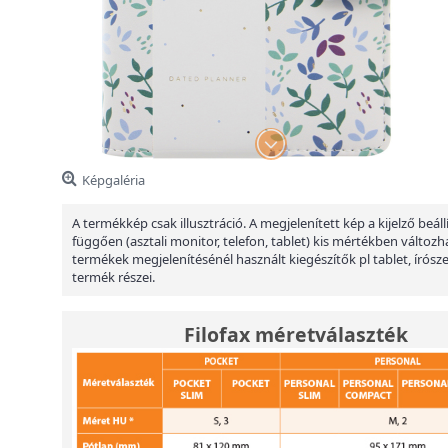
Képgaléria
A termékkép csak illusztráció. A megjelenített kép a kijelző beáll
függően (asztali monitor, telefon, tablet) kis mértékben változha
termékek megjelenítésénél használt kiegészítők pl tablet, írósz
termék részei.
Filofax méretválaszték