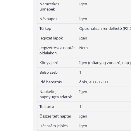
Nemzetközi
Igen
ünnepek
Névnapok
Igen
Térkép
Opcionálisan rendelhető (FX-
Jegyzet lapok
Igen
Jegyzetrész a naptár
Nem
oldalakon
Könyvjelző
Igen (műanyag vonalzó, nap j
Belső zseb
1
Idő beosztás
órás, 9.00 - 17.00
Napkelte,
Igen
napnyugta adatok
Tolltartó
1
Összesített naptár
Igen
Hét szám jelölés
Igen