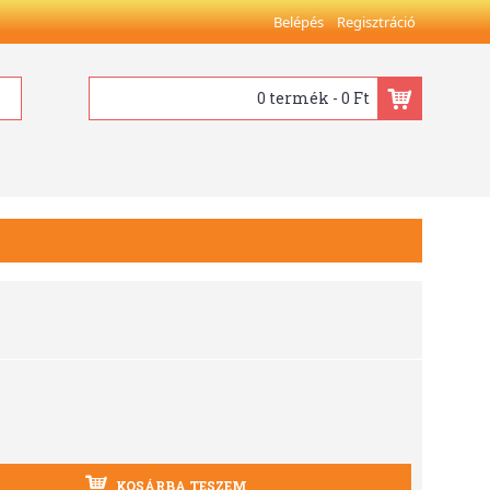
Belépés
Regisztráció
0 termék - 0 Ft
KOSÁRBA TESZEM