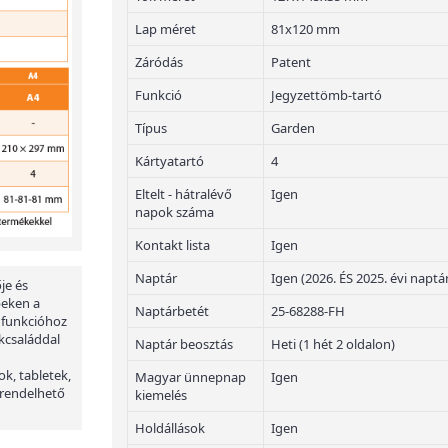
Lap méret
81x120 mm
Záródás
Patent
Funkció
Jegyzettömb-tartó
Típus
Garden
Kártyatartó
4
Eltelt - hátralévő
Igen
napok száma
Kontakt lista
Igen
Naptár
Igen (2026. ÉS 2025. évi naptá
je és
peken a
Naptárbetét
25-68288-FH
 funkcióhoz
kcsaláddal
Naptár beosztás
Heti (1 hét 2 oldalon)
ok, tabletek,
Magyar ünnepnap
Igen
 rendelhető
kiemelés
Holdállások
Igen