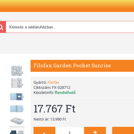
Filofax Garden Pocket Sunrise
Gyártó:
Filofax
Cikkszám:
FX-028712
Készletinfó:
Rendelhető
17.767 Ft
Nettó ár: 13.990 Ft
-
+