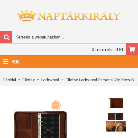
0 termék - 0 Ft
MENÜ
Méret: Personal (M, 2) - 135x205x40 mm" />
Főoldal
Filofax
Lockwood
Filofax Lockwood Personal Zip Konyak