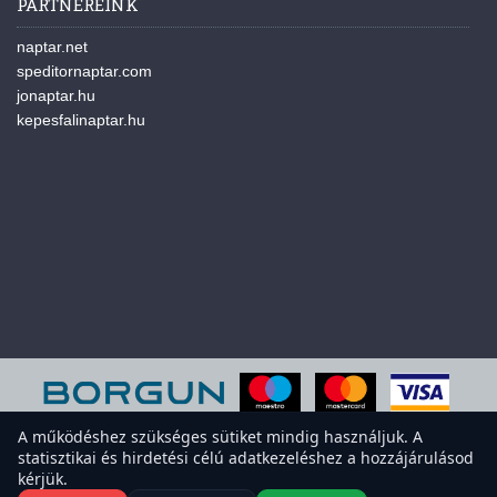
PARTNEREINK
naptar.net
speditornaptar.com
jonaptar.hu
kepesfalinaptar.hu
A működéshez szükséges sütiket mindig használjuk. A
statisztikai és hirdetési célú adatkezeléshez a hozzájárulásod
A weboldal sütiket használ a felhasználói élmény javítása érdekében.
kérjük.
Elfogadod a sütiket?