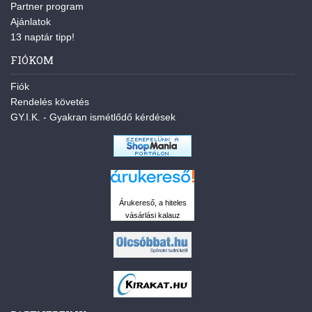
Partner program
Ajánlatok
13 naptár tipp!
FIÓKOM
Fiók
Rendelés követés
GY.I.K. - Gyakran ismétlődő kérdések
Árukereső, a hiteles
vásárlási kalauz