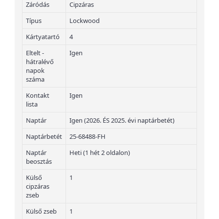
Záródás
Cipzáras
Típus
Lockwood
Kártyatartó
4
Eltelt -
Igen
hátralévő
napok
száma
Kontakt
Igen
lista
Naptár
Igen (2026. ÉS 2025. évi naptárbetét)
Naptárbetét
25-68488-FH
Naptár
Heti (1 hét 2 oldalon)
beosztás
Külső
1
cipzáras
zseb
Külső zseb
1