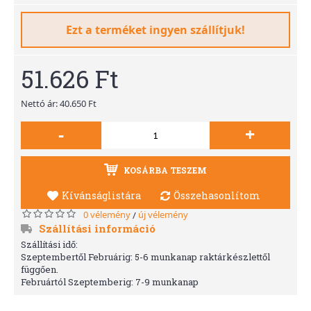
Ezt a terméket ingyen szállítjuk!
51.626 Ft
Nettó ár: 40.650 Ft
-
+
KOSÁRBA TESZEM
Kívánságlistára
Összehasonlítom
0 vélemény
új vélemény
/
Szállítási információ
Szállítási idő:
Szeptembertől Februárig: 5-6 munkanap raktárkészlettől
függően.
Februártól Szeptemberig: 7-9 munkanap