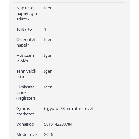
Napkelte,
Igen
napnyugta
adatok
Tolltartó
1
Összesített
Igen
naptár
Hét szám
Igen
jelölés
Tennivalók
Igen
lista
Elválasztó
Igen
lapok
(regiszter)
Gyűrűs
6 gyűrű, 23 mm átmérővel
szerkezet
Vonalkód
5015142230784
Modell éve
2026