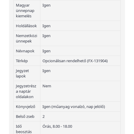
Magyar
Igen
ünnepnap
kiemelés
Holdállások
Igen
Nemzetközi
Igen
ünnepek
Névnapok
Igen
Térkép
Opcionálisan rendelhető (FX-131904)
Jegyzet
Igen
lapok
Jegyzetrész
Nem
a naptár
oldalakon
Könyvjelző
Igen (műanyag vonalzó, nap jelölő)
Belső zseb
2
Idő
Órás, 8.00 - 18.00
beosztás