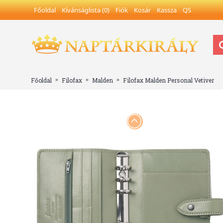
Főoldal
Kívánságlista (
0
)
Fiók
Kosár
Kassza
QS
Főoldal
Filofax
Malden
Filofax Malden Personal Vetiver