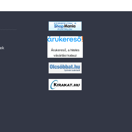
sek
Árukereső, a hiteles
vásárlási kalauz