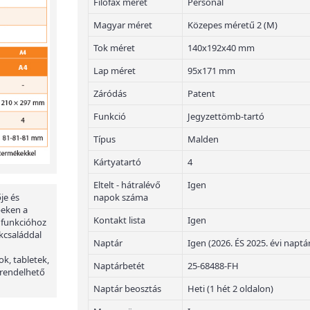
Filofax méret
Personal
Magyar méret
Közepes méretű 2 (M)
Tok méret
140x192x40 mm
Lap méret
95x171 mm
Záródás
Patent
Funkció
Jegyzettömb-tartó
Típus
Malden
Kártyatartó
4
Eltelt - hátralévő
Igen
napok száma
je és
peken a
Kontakt lista
Igen
 funkcióhoz
kcsaláddal
Naptár
Igen (2026. ÉS 2025. évi naptá
ok, tabletek,
Naptárbetét
25-68488-FH
 rendelhető
Naptár beosztás
Heti (1 hét 2 oldalon)