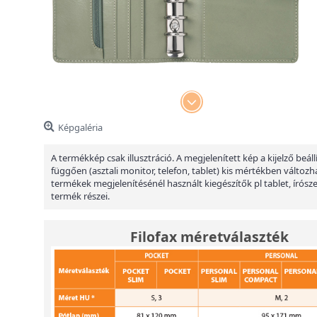
Képgaléria
A termékkép csak illusztráció. A megjelenített kép a kijelző beáll
függően (asztali monitor, telefon, tablet) kis mértékben változha
termékek megjelenítésénél használt kiegészítők pl tablet, írósz
termék részei.
Filofax méretválaszték