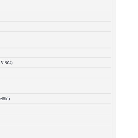
131904)
elölő)