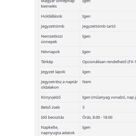
Magyar ünnepnap
Igen
kiemelés
Holdállások
Igen
Jegyzettömb
Jegyzettömb tartó
Nemzetközi
Igen
ünnepek
Névnapok
Igen
Térkép
Opcionálisan rendelhető (FX-
Jegyzet lapok
Igen
Jegyzetrész a naptár
Nem
oldalakon
Könyvjelző
Igen (műanyag vonalzó, nap j
Belső zseb
3
Idő beosztás
Órás, 8.00 - 18.00
Napkelte,
Igen
napnyugta adatok