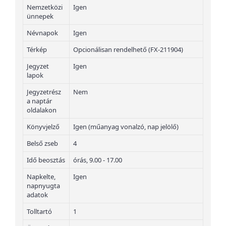
Nemzetközi
Igen
ünnepek
Névnapok
Igen
Térkép
Opcionálisan rendelhető (FX-211904)
Jegyzet
Igen
lapok
Jegyzetrész
Nem
a naptár
oldalakon
Könyvjelző
Igen (műanyag vonalzó, nap jelölő)
Belső zseb
4
Idő beosztás
órás, 9.00 - 17.00
Napkelte,
Igen
napnyugta
adatok
Tolltartó
1