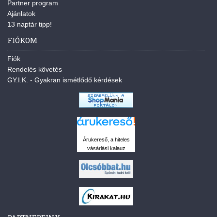
Partner program
Ajánlatok
13 naptár tipp!
FIÓKOM
Fiók
Rendelés követés
GY.I.K. - Gyakran ismétlődő kérdések
Árukereső, a hiteles
vásárlási kalauz