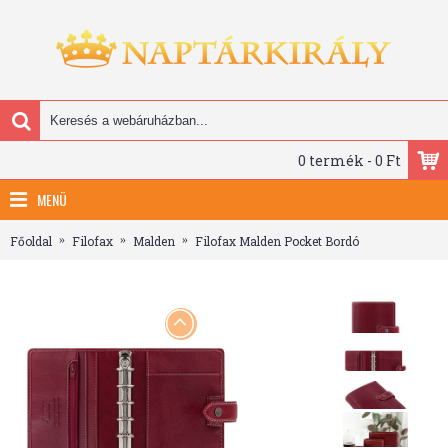
0 termék - 0 Ft
MENÜ
Főoldal
Filofax
Malden
Filofax Malden Pocket Bordó