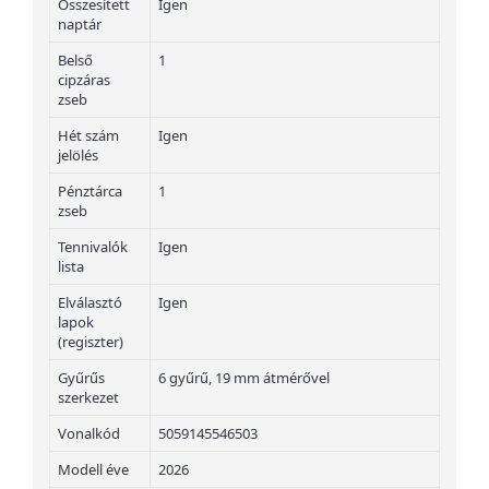
Összesített
Igen
naptár
Belső
1
cipzáras
zseb
Hét szám
Igen
jelölés
Pénztárca
1
zseb
Tennivalók
Igen
lista
Elválasztó
Igen
lapok
(regiszter)
Gyűrűs
6 gyűrű, 19 mm átmérővel
szerkezet
Vonalkód
5059145546503
Modell éve
2026