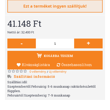
Ezt a terméket ingyen szállítjuk!
41.148 Ft
Nettó ár: 32.400 Ft
-
+
KOSÁRBA TESZEM
Kívánságlistára
Összehasonlítom
0 vélemény
új vélemény
/
Szállítási információ
Szállítási idő:
Szeptembertől Februárig: 5-6 munkanap raktárkészlettől
függően.
Februártól Szeptemberig: 7-9 munkanap