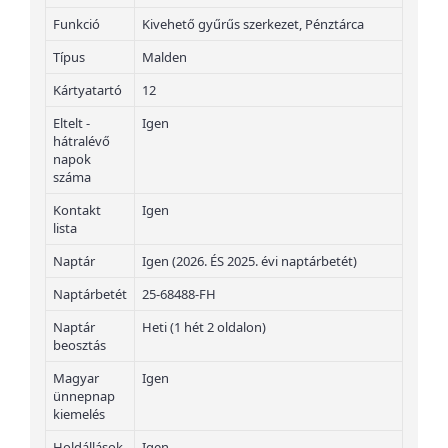
Funkció
Kivehető gyűrűs szerkezet, Pénztárca
Típus
Malden
Kártyatartó
12
Eltelt -
Igen
hátralévő
napok
száma
Kontakt
Igen
lista
Naptár
Igen (2026. ÉS 2025. évi naptárbetét)
Naptárbetét
25-68488-FH
Naptár
Heti (1 hét 2 oldalon)
beosztás
Magyar
Igen
ünnepnap
kiemelés
Holdállások
Igen