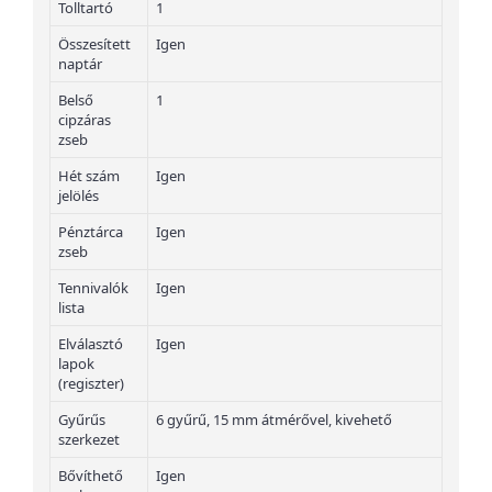
Tolltartó
1
Összesített
Igen
naptár
Belső
1
cipzáras
zseb
Hét szám
Igen
jelölés
Pénztárca
Igen
zseb
Tennivalók
Igen
lista
Elválasztó
Igen
lapok
(regiszter)
Gyűrűs
6 gyűrű, 15 mm átmérővel, kivehető
szerkezet
Bővíthető
Igen