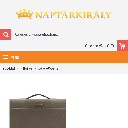
0 termék - 0 Ft
MENÜ
Főoldal
Filofax
Microfiber
Filofax Microfiber Mappa A4 Zip Foganty