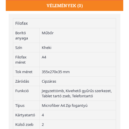
VÉLEMÉNYEK (0)
Filofax
Borító
Műbőr
anyaga
Szín
Kheki
Filofax
A4
méret
Tok méret
355x270x35 mm
Záródás
Cipzáras
Funkció
Jegyzettömb, Kivehető gyűrűs szerkezet,
Tablet tartó zseb, Telefontartó
Típus
Microfiber A4 Zip fogantyú
Kártyatartó
4
Külső zseb
2