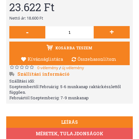
23.622 Ft
Nettó ár: 18.600 Ft
-
+
KOSÁRBA TESZEM
Kívánságlistára
Összehasonlítom
0 vélemény
új vélemény
/
Szállítási információ
Szállítási idő:
Szeptembertől Februárig: 5-6 munkanap raktárkészlettől
függően.
Februártól Szeptemberig: 7-9 munkanap
LEÍRÁS
MÉRETEK, TULAJDONSÁGOK