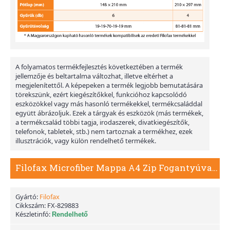
A folyamatos termékfejlesztés következtében a termék
jellemzője és beltartalma változhat, illetve eltérhet a
megjelenítettől. A képepeken a termék legjobb bemutatására
törekszünk, ezért kiegészítőkkel, funkcióhoz kapcsolódó
eszközökkel vagy más hasonló termékekkel, termékcsaláddal
együtt ábrázoljuk. Ezek a tárgyak és eszközök (más termékek,
a termékcsalád többi tagja, irodaszerek, divatkiegészítők,
telefonok, tabletek, stb.) nem tartoznak a termékhez, ezek
illusztrációk, vagy külön rendelhető termékek.
Filofax Microfiber Mappa A4 Zip Fogantyúval Kheki
Gyártó:
Filofax
Cikkszám:
FX-829883
Készletinfó:
Rendelhető