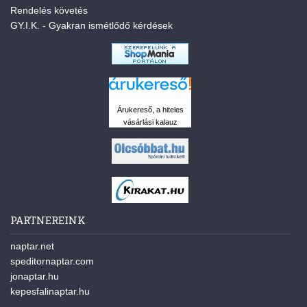
Rendelés követés
GY.I.K. - Gyakran ismétlődő kérdések
Árukereső, a hiteles
vásárlási kalauz
PARTNEREINK
naptar.net
speditornaptar.com
jonaptar.hu
kepesfalinaptar.hu