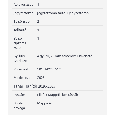
Ablakos zseb
1
Jegyzettömb
Jegyzettömb tartó + Jegyzettömb
Belső zseb
2
Tolltartó
1
Belső
1
cipzáras
zseb
Gyűrűs
4 gyűrű, 25 mm átmérővel, kivehető
szerkezet
Vonalkód
5015142235512
Modell éve
2026
Tanári Tanítói 2026-2027
Évszám
Filofax Mappák, kézitáskák
Borító
Mappa A4
anyaga