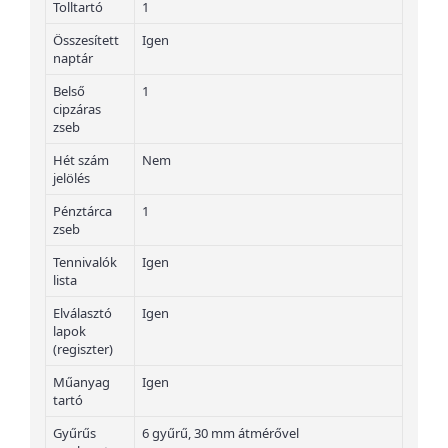
Tolltartó
1
Összesített
Igen
naptár
Belső
1
cipzáras
zseb
Hét szám
Nem
jelölés
Pénztárca
1
zseb
Tennivalók
Igen
lista
Elválasztó
Igen
lapok
(regiszter)
Műanyag
Igen
tartó
Gyűrűs
6 gyűrű, 30 mm átmérővel