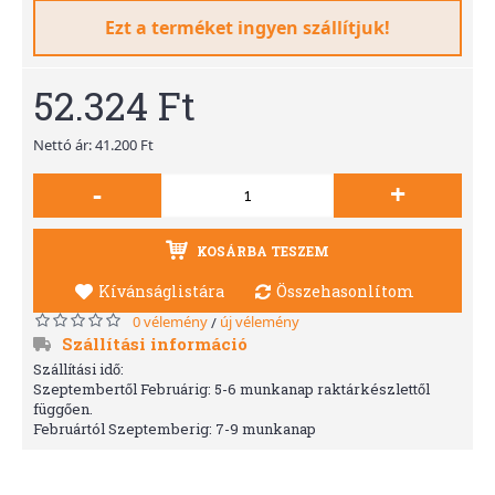
Ezt a terméket ingyen szállítjuk!
52.324 Ft
Nettó ár: 41.200 Ft
-
+
KOSÁRBA TESZEM
Kívánságlistára
Összehasonlítom
0 vélemény
új vélemény
/
Szállítási információ
Szállítási idő:
Szeptembertől Februárig: 5-6 munkanap raktárkészlettől
függően.
Februártól Szeptemberig: 7-9 munkanap