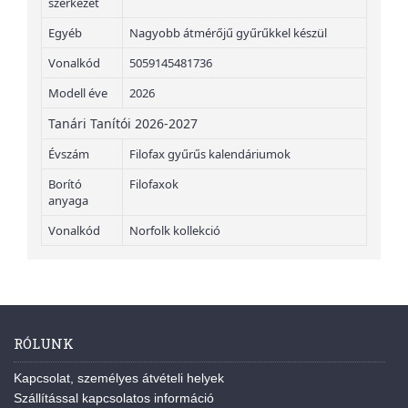
szerkezet
Egyéb
Nagyobb átmérőjű gyűrűkkel készül
Vonalkód
5059145481736
Modell éve
2026
Tanári Tanítói 2026-2027
Évszám
Filofax gyűrűs kalendáriumok
Borító
Filofaxok
anyaga
Vonalkód
Norfolk kollekció
RÓLUNK
Kapcsolat, személyes átvételi helyek
Szállítással kapcsolatos információ