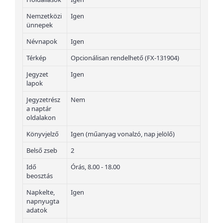
Nemzetközi
Igen
ünnepek
Névnapok
Igen
Térkép
Opcionálisan rendelhető (FX-131904)
Jegyzet
Igen
lapok
Jegyzetrész
Nem
a naptár
oldalakon
Könyvjelző
Igen (műanyag vonalzó, nap jelölő)
Belső zseb
2
Idő
Órás, 8.00 - 18.00
beosztás
Napkelte,
Igen
napnyugta
adatok