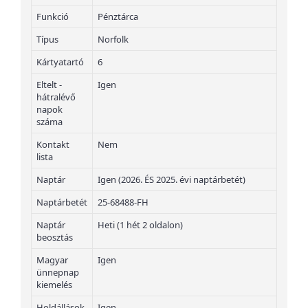
Funkció
Pénztárca
Típus
Norfolk
Kártyatartó
6
Eltelt -
Igen
hátralévő
napok
száma
Kontakt
Nem
lista
Naptár
Igen (2026. ÉS 2025. évi naptárbetét)
Naptárbetét
25-68488-FH
Naptár
Heti (1 hét 2 oldalon)
beosztás
Magyar
Igen
ünnepnap
kiemelés
Holdállások
Igen